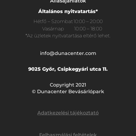
Állásajánlatok
Általános nyitvatartás*
Hétfő – Szombat
10:00 – 20:00
Vasárnap
10:00 – 18:00
*Az üzletek nyitvatartása eltérő lehet.
info@dunacenter.com
9025 Győr, Csipkegyári utca 11.
Copyright 2021
© Dunacenter Bevásárlópark
Adatkezelési tájékoztató
Felhasználási feltételek