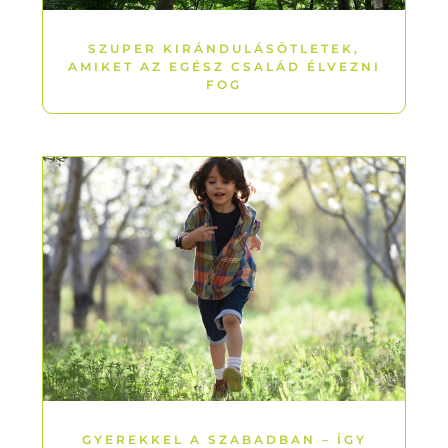
SZUPER KIRÁNDULÁSÖTLETEK,
AMIKET AZ EGÉSZ CSALÁD ÉLVEZNI
FOG
GYEREKKEL A SZABADBAN – ÍGY