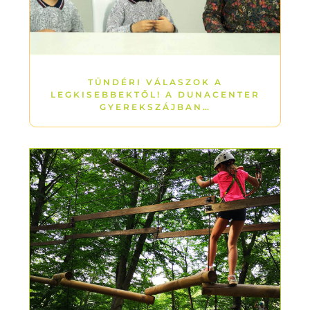
TÜNDÉRI VÁLASZOK A
LEGKISEBBEKTŐL! A DUNACENTER
GYEREKSZÁJBAN…