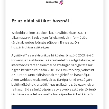
Ez az oldal sütiket használ
Weboldalunkon „cookie"-kat (továbbiakban „süti")
alkalmazunk. Ezek olyan fájlok, melyek információt
tárolnak webes böngészőjében. Ehhez az Ön
hozzájárulása szükséges.
A „sütiket" az elektronikus hírközlésről szóló 2003. évi C.
törvény, az elektronikus kereskedelmi szolgáltatások, az
AMIÉRT JÓ, HA KUTYA VAN A
információs társadalommal összefüggő szolgáltatások
CSALÁDBAN
egyes kérdéseiről szóló 2001. évi CVIII. törvény, valamint
az Európai Unió előírásainak megfelelően használjuk.
Azon weblapoknak, melyek az Európai Unió országain
belül működnek, a „sütik" használatához, és ezeknek a
felhasználó számítógépén vagy egyéb eszközén történő
tárolásához a felhasználók hozzájárulását kell kérniük.