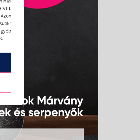
ommal
VIII.
. Azon
ütik"
egyéb
k.