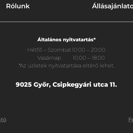
Rólunk
Állásajánlat
Általános nyitvatartás*
Hétfő – Szombat
10:00 – 20:00
Vasárnap
10:00 – 18:00
*Az üzletek nyitvatartása eltérő lehet.
9025 Győr, Csipkegyári utca 11.
ató
F