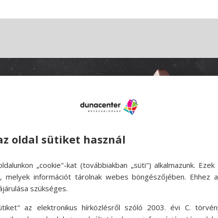
az oldal sütiket használ
ldalunkon „cookie"-kat (továbbiakban „süti") alkalmazunk. Ezek 
ok, melyek információt tárolnak webes böngészőjében. Ehhez 
ájárulása szükséges.
ütiket" az elektronikus hírközlésről szóló 2003. évi C. törvén