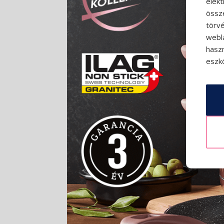
elek
össz
törvé
webl
hasz
eszkö