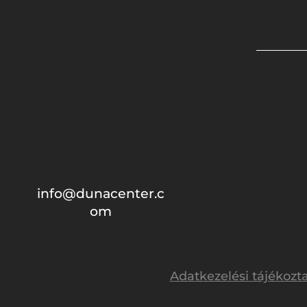
info@dunacenter.c
om
Adatkezelési tájékozt