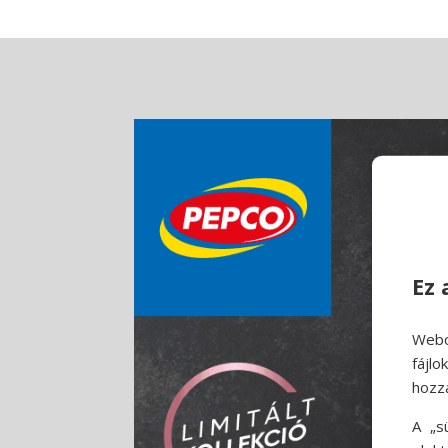
Ez 
Webo
fájl
hozz
A „s