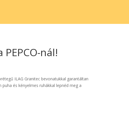
a PEPCO-nál!
bbrétegű ILAG Granitec bevonatukkal garantáltan
azán puha és kényelmes ruhákkal lepnéd meg a