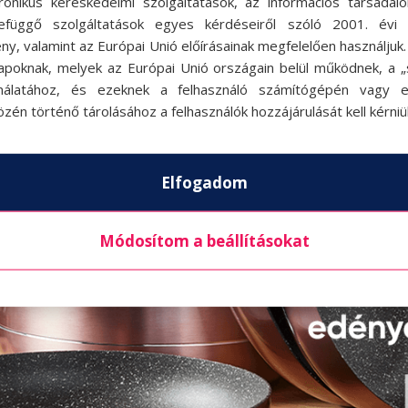
tronikus kereskedelmi szolgáltatások, az információs társadal
efüggő szolgáltatások egyes kérdéseiről szóló 2001. évi C
ny, valamint az Európai Unió előírásainak megfelelően használjuk
apoknak, melyek az Európai Unió országain belül működnek, a „s
nálatához, és ezeknek a felhasználó számítógépén vagy 
zén történő tárolásához a felhasználók hozzájárulását kell kérniü
Elfogadom
Módosítom a beállításokat