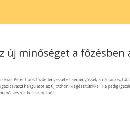
az új minőséget a főzésben 
t szériás Peter Cook főzőedényekkel és serpenyőkkel, amik tartós, tö
igazi tavaszi hangulatot az új otthoni kiegészítőinkkel! Ha pedig ig
utból készült kollekciónkból!