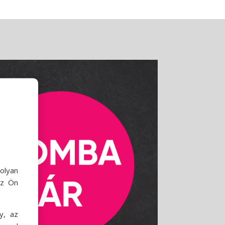
olyan
az Ön
y, az