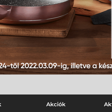
k
Akciók
Ak