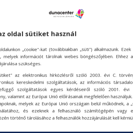
az oldal sütiket használ
ldalunkon „cookie"-kat (továbbiakban „süti") alkalmazunk. Ezek 
ok, melyek információt tárolnak webes böngészőjében. Ehhez 
ájárulása szükséges.
ütiket" az elektronikus hírközlésről szóló 2003. évi C. törvén
tronikus kereskedelmi szolgáltatások, az információs társadal
efüggő szolgáltatások egyes kérdéseiről szóló 2001. évi C
ny, valamint az Európai Unió előírásainak megfelelően használjuk
apoknak, melyek az Európai Unió országain belül működnek, a „s
nálatához, és ezeknek a felhasználó számítógépén vagy 
zén történő tárolásához a felhasználók hozzájárulását kell kérniü