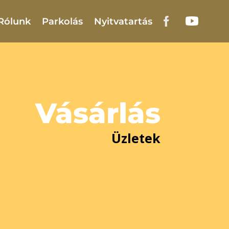
Rólunk
Parkolás
Nyitvatartás
Vásárlás
Üzletek