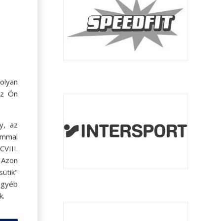
olyan
az Ön
y, az
ommal
VIII.
. Azon
ütik"
egyéb
k.