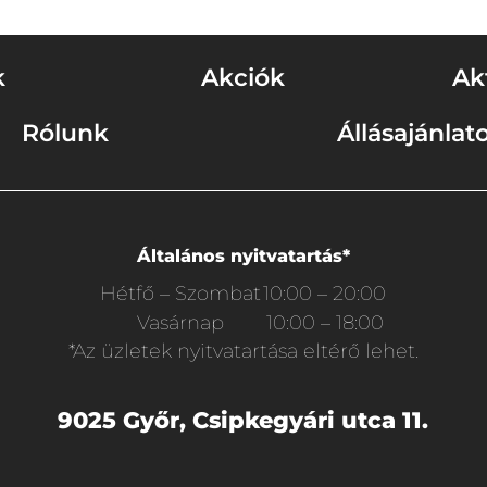
k
Akciók
Ak
Rólunk
Állásajánlat
Általános nyitvatartás*
Hétfő – Szombat
10:00 – 20:00
Vasárnap
10:00 – 18:00
*Az üzletek nyitvatartása eltérő lehet.
9025 Győr, Csipkegyári utca 11.