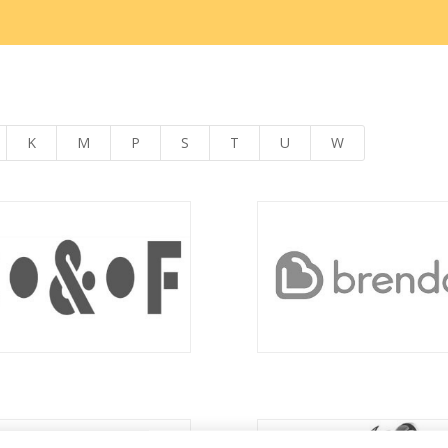
K
M
P
S
T
U
W