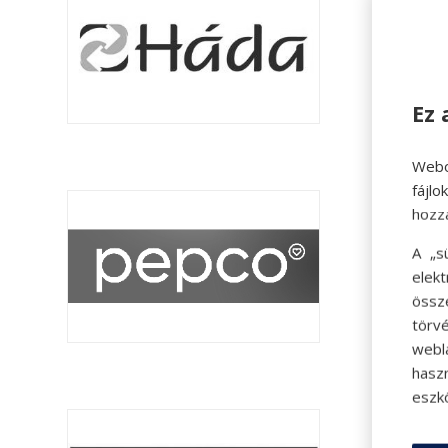
Ez 
Webo
fájl
hozz
A „s
elek
össz
törvé
webl
hasz
eszkö