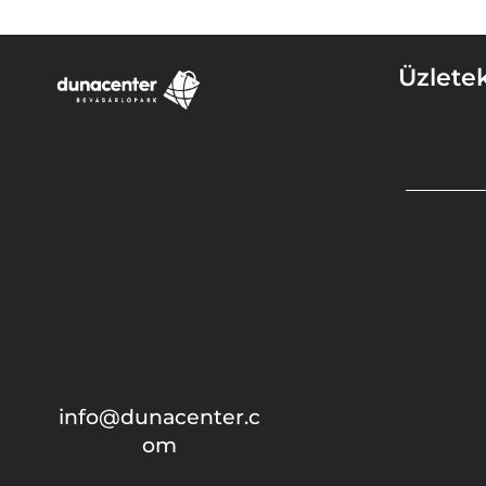
Üzlete
info@dunacenter.c
om