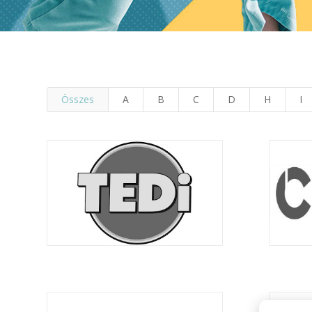
Összes
A
B
C
D
H
I