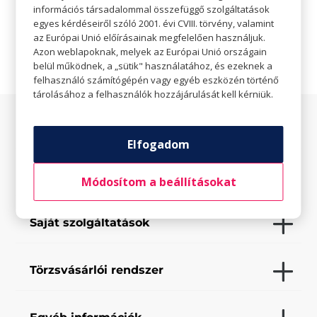
információs társadalommal összefüggő szolgáltatások

Weboldal
egyes kérdéseiről szóló 2001. évi CVIII. törvény, valamint
az Európai Unió előírásainak megfelelően használjuk.
Azon weblapoknak, melyek az Európai Unió országain
belül működnek, a „sütik" használatához, és ezeknek a
felhasználó számítógépén vagy egyéb eszközén történő
tárolásához a felhasználók hozzájárulását kell kérniük.
Az üzletről
Elfogadom
Elfogadott fizetési eszközök
Módosítom a beállításokat
Saját szolgáltatások
Törzsvásárlói rendszer