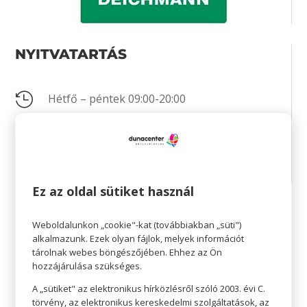
NYITVATARTÁS

Hétfő – péntek 09:00-20:00

Szombat 09:00-20:00

Vasárnap 10:00-18:00
Ez az oldal sütiket használ
KAPCSOLAT
Weboldalunkon „cookie"-kat (továbbiakban „süti")
alkalmazunk. Ezek olyan fájlok, melyek információt
tárolnak webes böngészőjében. Ehhez az Ön

+36 30 738 0674
hozzájárulása szükséges.

Email
A „sütiket" az elektronikus hírközlésről szóló 2003. évi C.
törvény, az elektronikus kereskedelmi szolgáltatások, az