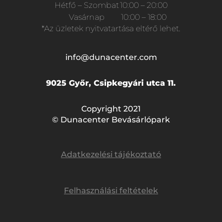
Hétfő – Szombat
10:00 – 20:00
Vasárnap
10:00 – 18:00
*Az üzletek nyitvatartása eltérő lehet.
info@dunacenter.com
9025 Győr, Csipkegyári utca 11.
Copyright 2021
© Dunacenter Bevásárlópark
Adatkezelési tájékoztató
Felhasználási feltételek