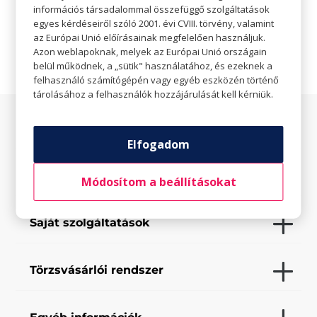
információs társadalommal összefüggő szolgáltatások

Weboldal
egyes kérdéseiről szóló 2001. évi CVIII. törvény, valamint
az Európai Unió előírásainak megfelelően használjuk.
Azon weblapoknak, melyek az Európai Unió országain
belül működnek, a „sütik" használatához, és ezeknek a
felhasználó számítógépén vagy egyéb eszközén történő
tárolásához a felhasználók hozzájárulását kell kérniük.
Az üzletről
Elfogadom
Elfogadott fizetési eszközök
Módosítom a beállításokat
Saját szolgáltatások
Törzsvásárlói rendszer