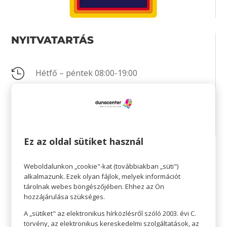
NYITVATARTÁS

Hétfő – péntek 08:00-19:00

Szombat 08:00-19:00

Vasárnap 08:00-18:00
Ez az oldal sütiket használ
KAPCSOLAT
Weboldalunkon „cookie"-kat (továbbiakban „süti")
alkalmazunk. Ezek olyan fájlok, melyek információt
tárolnak webes böngészőjében. Ehhez az Ön

Nincs megadva
hozzájárulása szükséges.

Nincs megadva
A „sütiket" az elektronikus hírközlésről szóló 2003. évi C.
törvény, az elektronikus kereskedelmi szolgáltatások, az