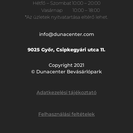
Hétfő – Szombat
10:00 – 20:00
Vasárnap
10:00 – 18:00
*Az üzletek nyitvatartása eltérő lehet.
info@dunacenter.com
9025 Győr, Csipkegyári utca 11.
Copyright 2021
© Dunacenter Bevásárlópark
Adatkezelési tájékoztató
Felhasználási feltételek