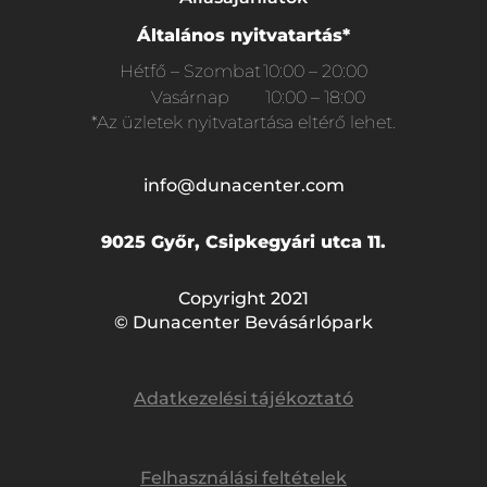
Általános nyitvatartás*
Hétfő – Szombat
10:00 – 20:00
Vasárnap
10:00 – 18:00
*Az üzletek nyitvatartása eltérő lehet.
info@dunacenter.com
9025 Győr, Csipkegyári utca 11.
Copyright 2021
© Dunacenter Bevásárlópark
Adatkezelési tájékoztató
Felhasználási feltételek