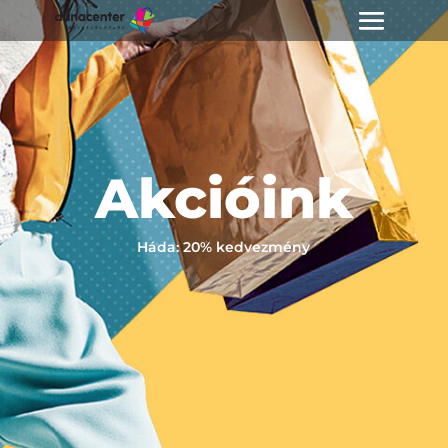
Akcióink
Háda: 20% kedvezmény