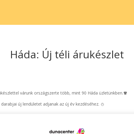
Háda: Új téli árukészlet
árukészlettel várunk országszerte több, mint 90 Háda üzletünkben.
🧣
 darabjai új lendületet adjanak az új év kezdéséhez. ⛄

et/