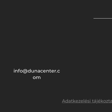
info@dunacenter.c
om
Adatkezelési tájékozt