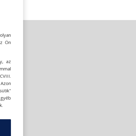
olyan
az Ön
y, az
ommal
VIII.
. Azon
ütik"
egyéb
k.