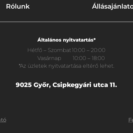
Rólunk
Állásajánlat
Általános nyitvatartás*
Hétfő – Szombat
10:00 – 20:00
Vasárnap
10:00 – 18:00
*Az üzletek nyitvatartása eltérő lehet.
9025 Győr, Csipkegyári utca 11.
ató
F