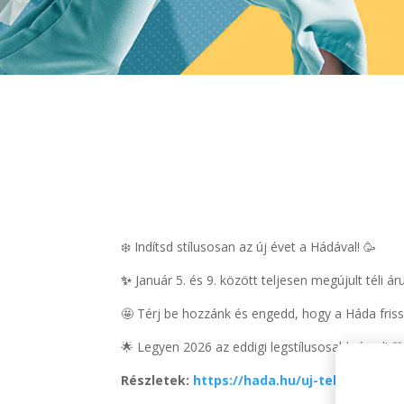
❄️ Indítsd stílusosan az új évet a Hádával! 🥳
✨
Január 5. és 9. között teljesen megújult téli 
🤩 Térj be hozzánk és engedd, hogy a Háda friss
🌟 Legyen 2026 az eddigi legstílusosabb éved! 
Részletek:
https://hada.hu/uj-teli-arukeszl