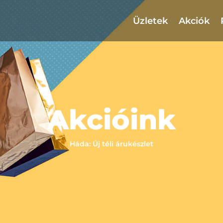
Üzletek
Akciók
Akcióink
Háda: Új téli árukészlet