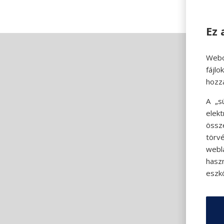
Ez 
Webo
fájl
hozz
A „s
elek
össz
törvé
webl
hasz
eszkö