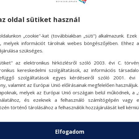
az oldal sütiket használ
ldalunkon „cookie"-kat (továbbiakban „süti") alkalmazunk. Ezek 
ok, melyek információt tárolnak webes böngészőjében. Ehhez 
ájárulása szükséges.
ütiket" az elektronikus hírközlésről szóló 2003. évi C. törvén
tronikus kereskedelmi szolgáltatások, az információs társadal
efüggő szolgáltatások egyes kérdéseiről szóló 2001. évi C
ny, valamint az Európai Unió előírásainak megfelelően használjuk
apoknak, melyek az Európai Unió országain belül működnek, a „s
nálatához, és ezeknek a felhasználó számítógépén vagy 
zén történő tárolásához a felhasználók hozzájárulását kell kérniü
Elfogadom