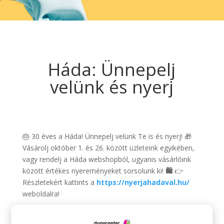
Háda: Ünnepelj
velünk és nyerj
🎂 30 éves a Háda! Ünnepelj velünk Te is és nyerj! 🎁
Vásárolj október 1. és 26. között üzleteink egyikében,
vagy rendelj a Háda webshopból, ugyanis vásárlóink
között értékes nyereményeket sorsolunk ki!
🛍️
👉
Részletekért kattints a
https://nyerjahadaval.hu/
weboldalra!