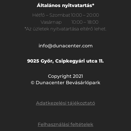
Általános nyitvatartás*
Hétfő – Szombat
10:00 – 20:00
Vasárnap
10:00 – 18:00
*Az üzletek nyitvatartása eltérő lehet.
info@dunacenter.com
9025 Győr, Csipkegyári utca 11.
Copyright 2021
© Dunacenter Bevásárlópark
Adatkezelési tájékoztató
Felhasználási feltételek