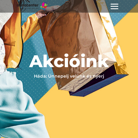
Akcióink
Háda: Ünnepelj velünk és nyerj