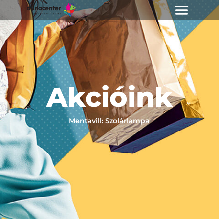
Akcióink
Mentavill: Szolárlámpa