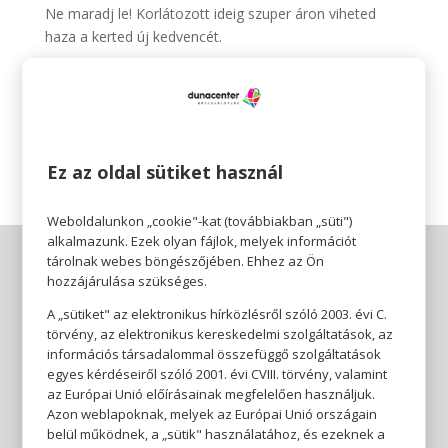
Ne maradj le! Korlátozott ideig szuper áron viheted
haza a kerted új kedvencét.
Az ajánlat július 10-től augusztus 31-ig vagy a készlet
erejéig érvényes.
Mondjon jobbat, Mentavill!
Ez az oldal sütiket használ
Weboldalunkon „cookie"-kat (továbbiakban „süti")
alkalmazunk. Ezek olyan fájlok, melyek információt
tárolnak webes böngészőjében. Ehhez az Ön
hozzájárulása szükséges.
A „sütiket" az elektronikus hírközlésről szóló 2003. évi C.
törvény, az elektronikus kereskedelmi szolgáltatások, az
információs társadalommal összefüggő szolgáltatások
egyes kérdéseiről szóló 2001. évi CVIII. törvény, valamint
az Európai Unió előírásainak megfelelően használjuk.
Azon weblapoknak, melyek az Európai Unió országain
belül működnek, a „sütik" használatához, és ezeknek a