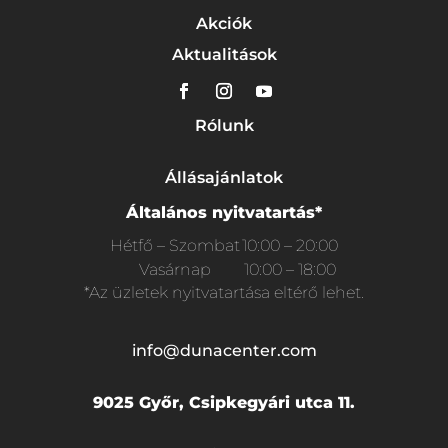
Akciók
Aktualitások
Rólunk
Állásajánlatok
Általános nyitvatartás*
Hétfő – Szombat
10:00 – 20:00
Vasárnap
10:00 – 18:00
*Az üzletek nyitvatartása eltérő lehet.
info@dunacenter.com
9025 Győr, Csipkegyári utca 11.