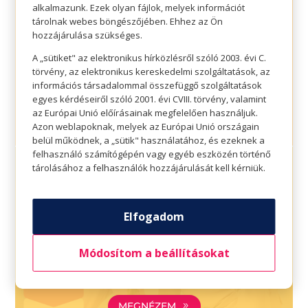
kiárusítás
alkalmazunk. Ezek olyan fájlok, melyek információt
tárolnak webes böngészőjében. Ehhez az Ön
hozzájárulása szükséges.
A „sütiket" az elektronikus hírközlésről szóló 2003. évi C.
MEGNÉZEM
törvény, az elektronikus kereskedelmi szolgáltatások, az
információs társadalommal összefüggő szolgáltatások
egyes kérdéseiről szóló 2001. évi CVIII. törvény, valamint
az Európai Unió előírásainak megfelelően használjuk.
Azon weblapoknak, melyek az Európai Unió országain
belül működnek, a „sütik" használatához, és ezeknek a
felhasználó számítógépén vagy egyéb eszközén történő
tárolásához a felhasználók hozzájárulását kell kérniük.
Elfogadom
Pepco: Januári
promóció
Módosítom a beállításokat
MEGNÉZEM