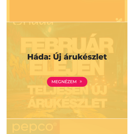
Háda: Új árukészlet
MEGNÉZEM