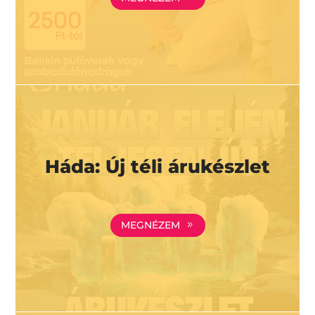
Háda: Új téli árukészlet
MEGNÉZEM