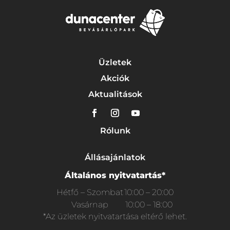
Üzletek
Akciók
Aktualitások
Rólunk
Állásajánlatok
Általános nyitvatartás*
Hétfő – Szombat
10:00 – 20:00
Vasárnap
10:00 – 18:00
*Az üzletek nyitvatartása eltérő lehet.