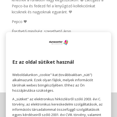
Pepco-ba és fedezd fel a lenyűgöző kollekciónkat
kicsiknek és nagyoknak egyaránt. 💙
Pepco 🧡
Érezhető minőség, szerethető áron.
Találkozzunk a Pepco-ban! Addig is: meríts további
ötleteket legújabb újságunkból!
https://pepco.hu/ujsagaink/
Ez az oldal sütiket használ
Az ajánlat 2023.05.18-tól 2023.05.31-ig, illetve a készlet
erejéig érvényes.
Weboldalunkon „cookie"-kat (továbbiakban „süti")
alkalmazunk. Ezek olyan fájlok, melyek információt
tárolnak webes böngészőjében. Ehhez az Ön
hozzájárulása szükséges.
A „sütiket" az elektronikus hírközlésről szóló 2003. évi C.
törvény, az elektronikus kereskedelmi szolgáltatások, az
információs társadalommal összefüggő szolgáltatások
egyes kérdéseiről szóló 2001. évi CVIII. törvény, valamint