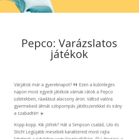
Pepco: Varázslatos
játékok
Várjátok már a gyereknapot? 👫 Ezen a különleges
napon most egyedi játékok várnak rátok a Pepco
üzletekben, ráadásul alacsony áron. Váltsd valóra
gyermekeid álmát színpompás játékszerekkel és irány
a szabadtér! ☀️
Kopp-kopp. Kik jöttek? Hát a Simpson család, Lilo és
Stich! Legújabb mesebeli karaktereid most rajta
lehetnek a ruháidon vagy kiegészítőkön. 🤩 Látogass a