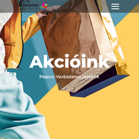
Akcióink
Pepco: Varázslatos játékok