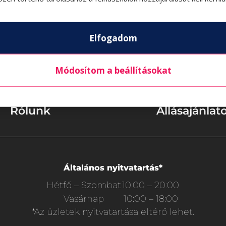
Elfogadom
Módosítom a beállításokat
k
Akciók
Ak
Rólunk
Állásajánlat
Általános nyitvatartás*
Hétfő – Szombat
10:00 – 20:00
Vasárnap
10:00 – 18:00
*Az üzletek nyitvatartása eltérő lehet.