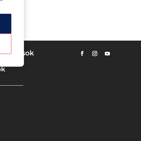
tualitások
ok