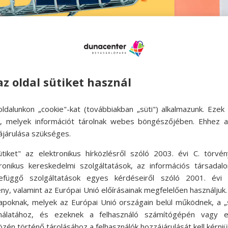
az oldal sütiket használ
ldalunkon „cookie"-kat (továbbiakban „süti") alkalmazunk. Ezek 
ok, melyek információt tárolnak webes böngészőjében. Ehhez 
ájárulása szükséges.
ütiket" az elektronikus hírközlésről szóló 2003. évi C. törvén
tronikus kereskedelmi szolgáltatások, az információs társadal
efüggő szolgáltatások egyes kérdéseiről szóló 2001. évi C
ny, valamint az Európai Unió előírásainak megfelelően használjuk
apoknak, melyek az Európai Unió országain belül működnek, a „s
nálatához, és ezeknek a felhasználó számítógépén vagy 
zén történő tárolásához a felhasználók hozzájárulását kell kérniü