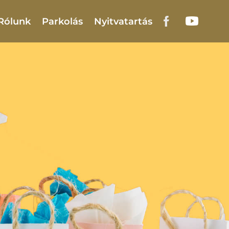
Rólunk
Parkolás
Nyitvatartás