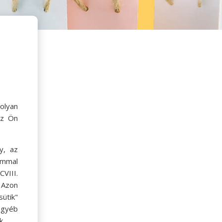
olyan
az Ön
y, az
ommal
VIII.
. Azon
ütik"
egyéb
k.