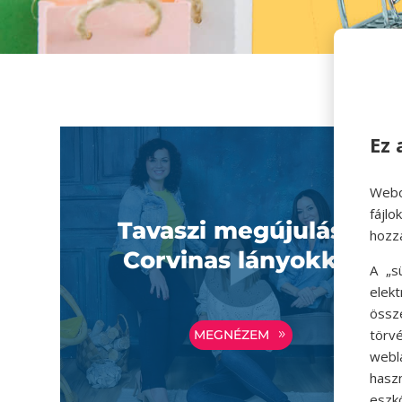
Ez 
Webo
fájl
Tavaszi megújulás a
hozz
Corvinas lányokkal
A „s
elek
össz
törvé
MEGNÉZEM
webl
hasz
eszkö