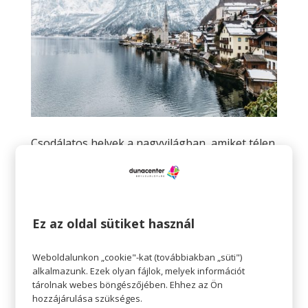
Csodálatos helyek a nagyvilágban, amiket télen
érdemes felkeresni
Szerző:
Tavaszi Zsolt
|
dec 13, 2022
|
A csodáknak
,
Kikapcsolódás
,
Teret adunk
TERET ADUNK a csodáknak Csodálatos helyek a
Ez az oldal sütiket használ
nagyvilágban, amiket télen érdemes felkeresni Az,
hogy nyáron utazgatunk, teljesen megszokott, télen
Weboldalunkon „cookie"-kat (továbbiakban „süti")
azonban kicsit kevesebb az utazási kedv – pedig ebben
alkalmazunk. Ezek olyan fájlok, melyek információt
az időszakban is rengeteg mindent érdemes látni. Sőt!
tárolnak webes böngészőjében. Ehhez az Ön
Vannak...
hozzájárulása szükséges.