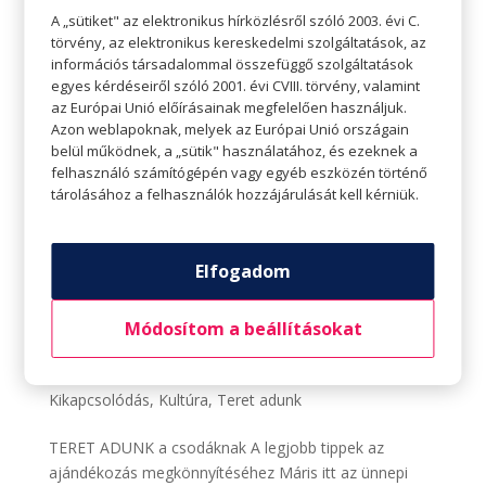
A „sütiket" az elektronikus hírközlésről szóló 2003. évi C.
törvény, az elektronikus kereskedelmi szolgáltatások, az
információs társadalommal összefüggő szolgáltatások
egyes kérdéseiről szóló 2001. évi CVIII. törvény, valamint
az Európai Unió előírásainak megfelelően használjuk.
Azon weblapoknak, melyek az Európai Unió országain
belül működnek, a „sütik" használatához, és ezeknek a
felhasználó számítógépén vagy egyéb eszközén történő
tárolásához a felhasználók hozzájárulását kell kérniük.
Elfogadom
Módosítom a beállításokat
A legjobb tippek az ajándékozás
megkönnyítéséhez
Szerző:
Tavaszi Zsolt
|
dec 13, 2022
|
A csodáknak
,
Kikapcsolódás
,
Kultúra
,
Teret adunk
TERET ADUNK a csodáknak A legjobb tippek az
ajándékozás megkönnyítéséhez Máris itt az ünnepi