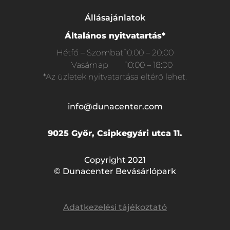
Állásajánlatok
Általános nyitvatartás*
Hétfő – Szombat
10:00 – 20:00
Vasárnap
10:00 – 18:00
*Az üzletek nyitvatartása eltérő lehet.
info@dunacenter.com
9025 Győr, Csipkegyári utca 11.
Copyright 2021
© Dunacenter Bevásárlópark
Adatkezelési tájékoztató