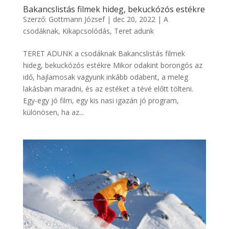
Bakancslistás filmek hideg, bekuckózós estékre
Szerző:
Gottmann József
|
dec 20, 2022
|
A
csodáknak
,
Kikapcsolódás
,
Teret adunk
TERET ADUNK a csodáknak Bakancslistás filmek
hideg, bekuckózós estékre Mikor odakint borongós az
idő, hajlamosak vagyunk inkább odabent, a meleg
lakásban maradni, és az estéket a tévé előtt tölteni.
Egy-egy jó film, egy kis nasi igazán jó program,
különösen, ha az...