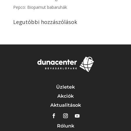
Pepco: Biopamut babaruhák
Legutóbbi hozzászólások
Üzletek
Akciók
Aktualitások
Rólunk