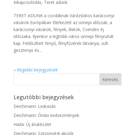
Kikapcsolódás
,
Teret adunk
TERET ADUNK a csodáknak Varázslatos karácsonyi
vásárok Európában Elérkezett az ünnepi időszak, a
karácsonyi vásárok, fények, illatok, Csendes éj
időszaka. Ilyenkor a legtöbb város ünnepi fényruhát
kap. Feldíszített fenyő, fényfűzérek látványa, sült
gesztenye és...
« Régebbi bejegyzések
Legutóbbi bejegyzések
Deichmann: Leárazás
Deichmann: Óriási kedvezmények
Háda: Új árukészlet
Diechmann: Szezonvégi akciók