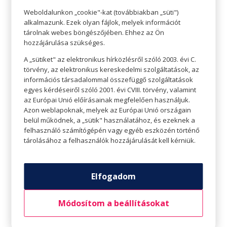
Megfelelő méretű, jó a szabása? Vásároljunk, de
Weboldalunkon „cookie"-kat (továbbiakban „süti")
tudatosan!
alkalmazunk. Ezek olyan fájlok, melyek információt
tárolnak webes böngészőjében. Ehhez az Ön
hozzájárulása szükséges.
A „sütiket" az elektronikus hírközlésről szóló 2003. évi C.
törvény, az elektronikus kereskedelmi szolgáltatások, az
információs társadalommal összefüggő szolgáltatások
egyes kérdéseiről szóló 2001. évi CVIII. törvény, valamint
az Európai Unió előírásainak megfelelően használjuk.
Azon weblapoknak, melyek az Európai Unió országain
belül működnek, a „sütik" használatához, és ezeknek a
felhasználó számítógépén vagy egyéb eszközén történő
tárolásához a felhasználók hozzájárulását kell kérniük.
Elfogadom
Vásároljunk klasszikus darabokat
Divatos darabok vásárlására is remek lehetőség
Módosítom a beállításokat
egy januári akció, de még jobb, ha ezeket az