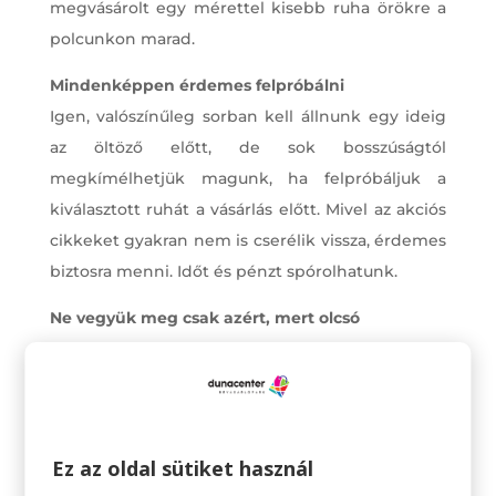
megvásárolt egy mérettel kisebb ruha örökre a
polcunkon marad.
Mindenképpen érdemes felpróbálni
Igen, valószínűleg sorban kell állnunk egy ideig
az öltöző előtt, de sok bosszúságtól
megkímélhetjük magunk, ha felpróbáljuk a
kiválasztott ruhát a vásárlás előtt. Mivel az akciós
cikkeket gyakran nem is cserélik vissza, érdemes
biztosra menni. Időt és pénzt spórolhatunk.
Ne vegyük meg csak azért, mert olcsó
Mindenki szereti az akciót, és ha egy bolt az
eredeti ár felére vagy még olcsóbbra árazott egy
terméket, néha nehéz otthagyni. De mielőtt
vásárolunk mindenképpen érdemes több dolgot
Ez az oldal sütiket használ
átgondolni. Szükségünk van rá? Hordani fogjuk?