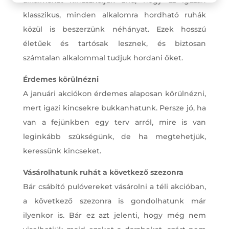
alkalmakat kihasználjuk arra, hogy az igazán
klasszikus, minden alkalomra hordható ruhák
közül is beszerzünk néhányat. Ezek hosszú
életűek és tartósak lesznek, és biztosan
számtalan alkalommal tudjuk hordani őket.
Érdemes körülnézni
A januári akciókon érdemes alaposan körülnézni,
mert igazi kincsekre bukkanhatunk. Persze jó, ha
van a fejünkben egy terv arról, mire is van
leginkább szükségünk, de ha megtehetjük,
keressünk kincseket.
Vásárolhatunk ruhát a következő szezonra
Bár csábító pulóvereket vásárolni a téli akcióban,
a következő szezonra is gondolhatunk már
ilyenkor is. Bár ez azt jelenti, hogy még nem