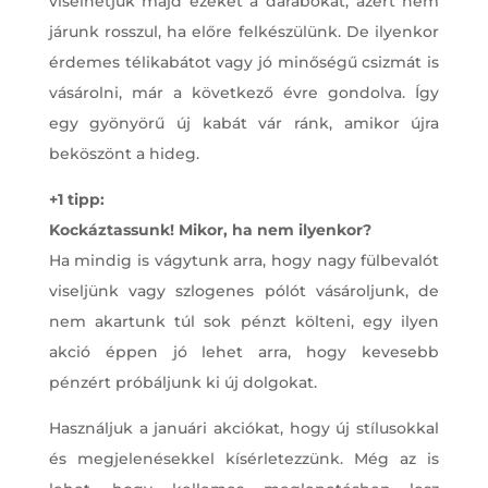
viselhetjük majd ezeket a darabokat, azért nem
járunk rosszul, ha előre felkészülünk. De ilyenkor
érdemes télikabátot vagy jó minőségű csizmát is
vásárolni, már a következő évre gondolva. Így
egy gyönyörű új kabát vár ránk, amikor újra
beköszönt a hideg.
+1 tipp:
Kockáztassunk! Mikor, ha nem ilyenkor?
Ha mindig is vágytunk arra, hogy nagy fülbevalót
viseljünk vagy szlogenes pólót vásároljunk, de
nem akartunk túl sok pénzt költeni, egy ilyen
akció éppen jó lehet arra, hogy kevesebb
pénzért próbáljunk ki új dolgokat.
Használjuk a januári akciókat, hogy új stílusokkal
és megjelenésekkel kísérletezzünk. Még az is