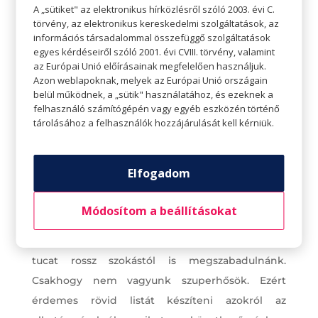
eredmény, de sokkal hatékonyabb, mint
A „sütiket" az elektronikus hírközlésről szóló 2003. évi C.
a
„Mindent akarok, és MOST
törvény, az elektronikus kereskedelmi szolgáltatások, az
információs társadalommal összefüggő szolgáltatások
akarom!”
mentalitás. A kis változtatások jobban
egyes kérdéseiről szóló 2001. évi CVIII. törvény, valamint
megragadnak, mert nem ijesztőek (
ha jól
az Európai Unió előírásainak megfelelően használjuk.
Azon weblapoknak, melyek az Európai Unió országain
csináljuk, szinte észre sem vesszük őket!).
belül működnek, a „sütik" használatához, és ezeknek a
felhasználó számítógépén vagy egyéb eszközén történő
Érdemes a hibáknak is egy kis teret adni. Hiszen
tárolásához a felhasználók hozzájárulását kell kérniük.
emberek vagyunk. Néha elgyengülhetünk. A
lényeg, hogy ez ne szegje kedvünk, folytassuk
tovább, amit elterveztünk.
Elfogadom
A fogadalmak gyakran azért sikertelenek, mert
Módosítom a beállításokat
túl sokat akarunk. Mindannyian 25 különböző
dolgot szeretnénk megtanulni egyszerre és fél
tucat rossz szokástól is megszabadulnánk.
Csakhogy nem vagyunk szuperhősök. Ezért
érdemes rövid listát készíteni azokról az