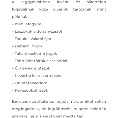
A leggyakrabban kívánt és sikertelen
fogadalmak közé olyanok tartoznak, mint
például:
– Idén lefogyok
– Leszokok a dohányzásról
– Tanulok valami újat
– Diétázni fogok
– Takarékoskodni fogok
– Több időt töltök a családdal
– Új helyekre utazok
– Kevésbé leszek stresszes
– Önkénteskedem
– Kevesebbet iszok
Ezek azok az általános fogadalmak, amiket sokan
megfogadnak, de legtöbbször, minden szándék
ellenére, nem sikerül őket megtartani.