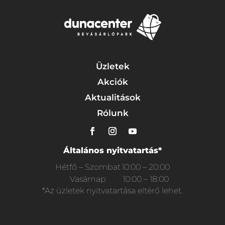
Üzletek
Akciók
Aktualitások
Rólunk
Általános nyitvatartás*
Hétfő – Szombat
10:00 – 20:00
Vasárnap
10:00 – 18:00
*Az üzletek nyitvatartása eltérő lehet.