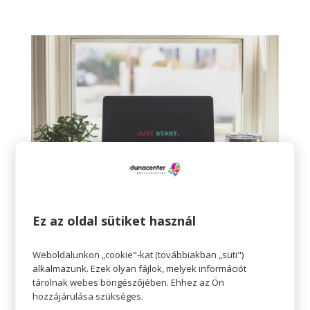
Ez az oldal sütiket használ
Lehet, hogy a szokások lassú és folyamatos
Weboldalunkon „cookie"-kat (továbbiakban „süti")
alkalmazunk. Ezek olyan fájlok, melyek információt
megváltoztatása nem tűnik olyan sikeresnek,
tárolnak webes böngészőjében. Ehhez az Ön
olyan nagy durranásnak mint egy azonnali
hozzájárulása szükséges.