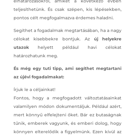
elhatározásokról, amiket a következő évben
teljesíthetünk. És csak szépen, kis lépésekben,
pontos célt megfogalmazva érdemes haladni.
Segíthet a fogadalmak megtartásában, ha a nagy
célokat kisebbekre bontjuk. Az
új helyekre
utazok
helyett például havi célokat
határozhatunk meg.
És még egy tuti tipp, ami segíthet megtartani
az újévi fogadalmakat:
Írjuk le a céljainkat!
Fontos, hogy a megfogadott változtatásainkat
valamilyen módon dokumentáljuk. Például azért,
mert könnyű elfelejteni őket. Bár ez butaságnak
tűnik, emberek vagyunk, és emberi dolog, hogy
könnyen elterelődik a figyelmünk. Ezen kívül az