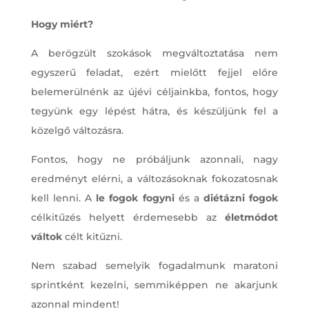
Hogy miért?
A berögzült szokások megváltoztatása nem
egyszerű feladat, ezért mielőtt fejjel előre
belemerülnénk az újévi céljainkba, fontos, hogy
tegyünk egy lépést hátra, és készüljünk fel a
közelgő változásra.
Fontos, hogy ne próbáljunk azonnali, nagy
eredményt elérni, a változásoknak fokozatosnak
kell lenni. A
le fogok fogyni
és a
diétázni fogok
célkitűzés helyett érdemesebb az
életmódot
váltok
célt kitűzni.
Nem szabad semelyik fogadalmunk maratoni
sprintként kezelni, semmiképpen ne akarjunk
azonnal mindent!