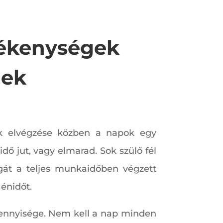
vékenységek
nek
ok elvégzése közben a napok egy
ő jut, vagy elmarad. Sok szülő fél
gát a teljes munkaidőben végzett
 énidőt.
mennyisége. Nem kell a nap minden