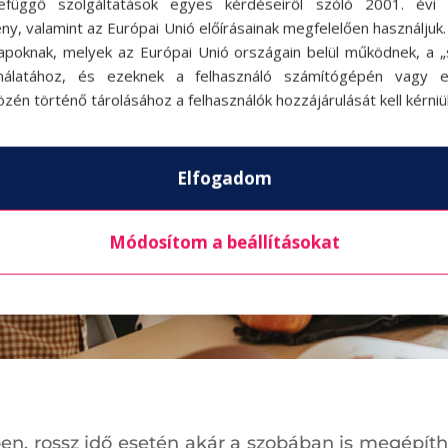
efüggő szolgáltatások egyes kérdéseiről szóló 2001. évi C
ny, valamint az Európai Unió előírásainak megfelelően használjuk
apoknak, melyek az Európai Unió országain belül működnek, a „s
nálatához, és ezeknek a felhasználó számítógépén vagy 
zén történő tárolásához a felhasználók hozzájárulását kell kérniü
Elfogadom
Módosítom a beállításokat
ben, rossz idő esetén akár a szobában is megépí