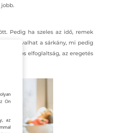
 jobb.
ött. Pedig ha szeles az idő, remek
on szárnyalhat a sárkány, mi pedig
rű közös elfoglaltság, az eregetés
olyan
az Ön
y, az
ommal