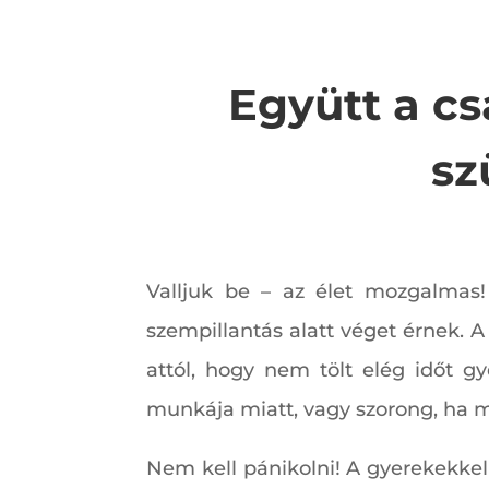
Együtt a c
sz
Valljuk be – az élet mozgalmas
szempillantás alatt véget érnek. 
attól, hogy nem tölt elég időt 
munkája miatt, vagy szorong, ha ma
Nem kell pánikolni! A gyerekekke