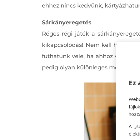
ehhez nincs kedvünk, kártyázhatunk
Sárkányeregetés
Réges-régi játék a sárkányeregeté
kikapcsolódás! Nem kell hozzá más
futhatunk vele, ha ahhoz van kedv
pedig olyan különleges móka, amit
Ez 
Webo
fájl
hozz
A „s
elek