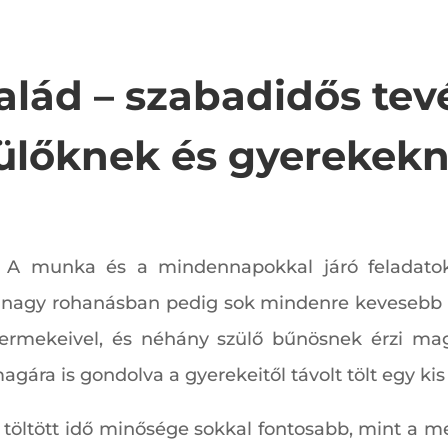
salád – szabadidős te
ülőknek és gyerekek
! A munka és a mindennapokkal járó feladat
A nagy rohanásban pedig sok mindenre kevesebb id
gyermekeivel, és néhány szülő bűnösnek érzi ma
gára is gondolva a gyerekeitől távolt tölt egy kis
l töltött idő minősége sokkal fontosabb, mint a 