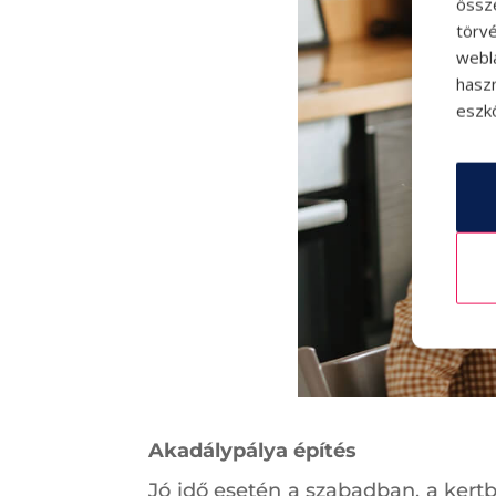
össz
törvé
webl
hasz
eszkö
Akadálypálya építés
Jó idő esetén a szabadban, a kert