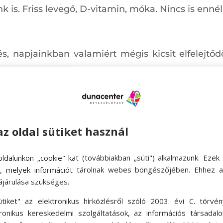
 is. Friss levegő, D-vitamin, móka. Nincs is ennél
s, napjainkban valamiért mégis kicsit elfelejtőd
, csak szél és egy nagy szabad tér, ahol szabad
ünk. Már maga a sárkány barkácsolása is nagysze
 az egész család nagyon fog szeretni.
az oldal sütiket használ
ldalunkon „cookie"-kat (továbbiakban „süti") alkalmazunk. Ezek 
ok, melyek információt tárolnak webes böngészőjében. Ehhez 
ájárulása szükséges.
ütiket" az elektronikus hírközlésről szóló 2003. évi C. törvén
tronikus kereskedelmi szolgáltatások, az információs társadal