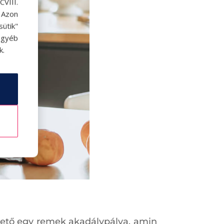
VIII.
. Azon
ütik"
egyéb
k.
thető egy remek akadálypálya, amin