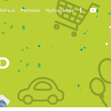
Rólunk
Parkolás
Nyitvatartás
D