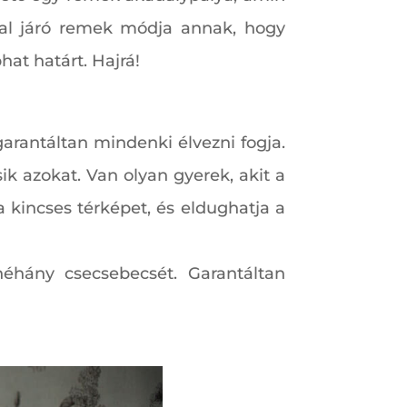
sal járó remek módja annak, hogy
hat határt. Hajrá!
garantáltan mindenki élvezni fogja.
k azokat. Van olyan gyerek, akit a
 kincses térképet, és eldughatja a
néhány csecsebecsét. Garantáltan