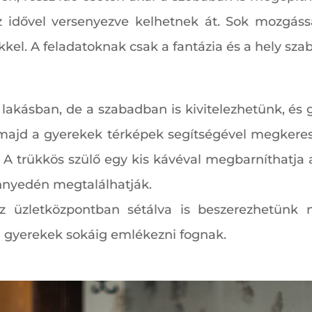
 idővel versenyezve kelhetnek át. Sok mozgás
kel. A feladatoknak csak a fantázia és a hely szab
lakásban, de a szabadban is kivitelezhetünk, és 
majd a gyerekek térképek segítségével megkeresi
 trükkös szülő egy kis kávéval megbarníthatja a
nnyedén megtalálhatják.
az üzletközpontban sétálva is beszerezhetünk 
 a gyerekek sokáig emlékezni fognak.