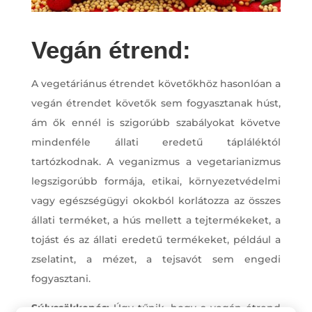
Vegán étrend:
A vegetáriánus étrendet követőkhöz hasonlóan a
vegán étrendet követők sem fogyasztanak húst,
ám ők ennél is szigorúbb szabályokat követve
mindenféle állati eredetű tápláléktól
tartózkodnak. A veganizmus a vegetarianizmus
legszigorúbb formája, etikai, környezetvédelmi
vagy egészségügyi okokból korlátozza az összes
állati terméket, a hús mellett a tejtermékeket, a
tojást és az állati eredetű termékeket, például a
zselatint, a mézet, a tejsavót sem engedi
fogyasztani.
Súlycsökkenés:
Úgy tűnik, hogy a vegán étrend