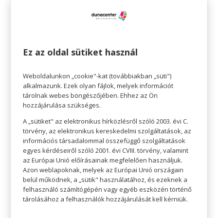
nagyon hatékonyan segíti az embereket a
fogyásban – gyakran kalóriaszámlálás nélkül.
Miket fogyaszthatunk a vegán étrendben?
Ez az oldal sütiket használ
Bármilyen növényi alapú ételt. A vegán konyha
alapjai a zöldségek, gyümölcsök, gabonák,
Weboldalunkon „cookie"-kat (továbbiakban „süti")
alkalmazunk. Ezek olyan fájlok, melyek információt
hüvelyesek, diófélék. Mandula-, gabona- vagy
tárolnak webes böngészőjében. Ehhez az Ön
szójaitalt a tehén- vagy kecsketej helyett. Tojás
hozzájárulása szükséges.
helyett a vegán receptek almaszószt, őrölt
A „sütiket" az elektronikus hírközlésről szóló 2003. évi C.
lenmagot, burgonyapürét, tofut vagy
törvény, az elektronikus kereskedelmi szolgáltatások, az
kereskedelmi, keményítőalapú tojáshelyettesítőt
információs társadalommal összefüggő szolgáltatások
egyes kérdéseiről szóló 2001. évi CVIII. törvény, valamint
javasolnak.
az Európai Unió előírásainak megfelelően használjuk.
Az étrend követői ajánlják a B12, kalcium, vas
Azon weblapoknak, melyek az Európai Unió országain
belül működnek, a „sütik" használatához, és ezeknek a
megfelelő pótlását.
felhasználó számítógépén vagy egyéb eszközén történő
tárolásához a felhasználók hozzájárulását kell kérniük.