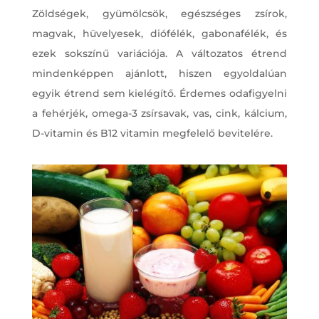
Zöldségek, gyümölcsök, egészséges zsírok,
magvak, hüvelyesek, diófélék, gabonafélék, és
ezek sokszínű variációja. A változatos étrend
mindenképpen ajánlott, hiszen egyoldalúan
egyik étrend sem kielégítő. Érdemes odafigyelni
a fehérjék, omega-3 zsírsavak, vas, cink, kálcium,
D-vitamin és B12 vitamin megfelelő bevitelére.