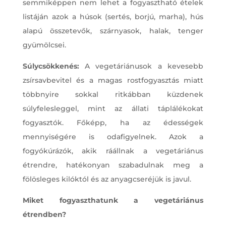
semmiképpen nem lehet a fogyasztható ételek
listáján azok a húsok (sertés, borjú, marha), hús
alapú összetevők, szárnyasok, halak, tenger
gyümölcsei.
Súlycsökkenés:
A vegetáriánusok a kevesebb
zsírsavbevitel és a magas rostfogyasztás miatt
többnyire sokkal ritkábban küzdenek
súlyfelesleggel, mint az állati táplálékokat
fogyasztók. Főképp, ha az édességek
mennyiségére is odafigyelnek. Azok a
fogyókúrázók, akik ráállnak a vegetáriánus
étrendre, hatékonyan szabadulnak meg a
fölösleges kilóktól és az anyagcseréjük is javul.
Miket fogyaszthatunk a vegetáriánus
étrendben?