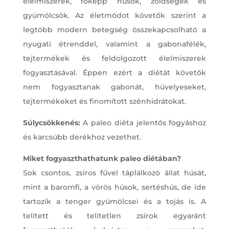
élelmiszerek, főképp húsok, zöldségek és
gyümölcsök. Az életmódot követők szerint a
legtöbb modern betegség összekapcsolható a
nyugati étrenddel, valamint a gabonafélék,
tejtermékek és feldolgozott élelmiszerek
fogyasztásával. Éppen ezért a diétát követők
nem fogyasztanak gabonát, hüvelyeseket,
tejtermékeket és finomított szénhidrátokat.
Súlycsökkenés:
A paleo diéta jelentős fogyáshoz
és karcsúbb derékhoz vezethet.
Miket fogyaszthathatunk paleo diétában?
Sok csontos, zsíros fűvel táplálkozó állat húsát,
mint a baromfi, a vörös húsok, sertéshús, de ide
tartozik a tenger gyümölcsei és a tojás is. A
telített és telítetlen zsírok egyaránt