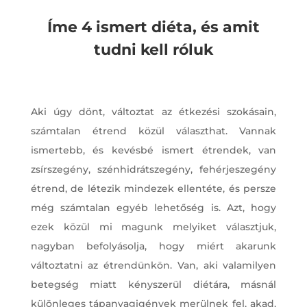
Íme 4 ismert diéta, és amit
tudni kell róluk
Aki úgy dönt, változtat az étkezési szokásain,
számtalan étrend közül választhat. Vannak
ismertebb, és kevésbé ismert étrendek, van
zsírszegény, szénhidrátszegény, fehérjeszegény
étrend, de létezik mindezek ellentéte, és persze
még számtalan egyéb lehetőség is. Azt, hogy
ezek közül mi magunk melyiket választjuk,
nagyban befolyásolja, hogy miért akarunk
változtatni az étrendünkön. Van, aki valamilyen
betegség miatt kényszerül diétára, másnál
különleges tápanyagigények merülnek fel, akad,