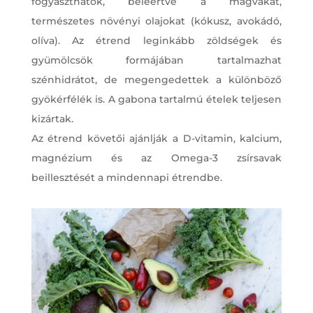
fogyaszthatók, beleértve a magvakat,
természetes növényi olajokat (kókusz, avokádó,
olíva). Az étrend leginkább zöldségek és
gyümölcsök formájában tartalmazhat
szénhidrátot, de megengedettek a különböző
gyökérfélék is. A gabona tartalmú ételek teljesen
kizártak.
Az étrend követői ajánlják a D-vitamin, kalcium,
magnézium és az Omega-3 zsírsavak
beillesztését a mindennapi étrendbe.