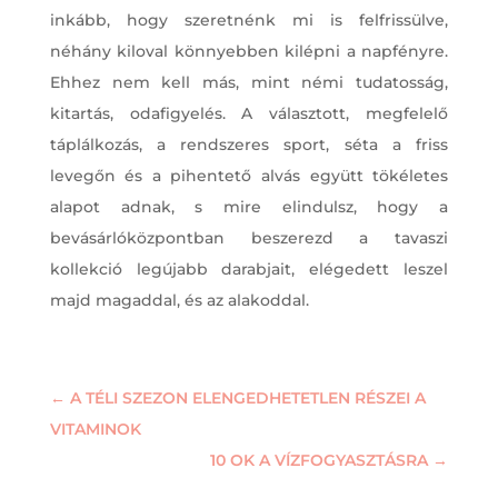
inkább, hogy szeretnénk mi is felfrissülve,
néhány kiloval könnyebben kilépni a napfényre.
Ehhez nem kell más, mint némi tudatosság,
kitartás, odafigyelés. A választott, megfelelő
táplálkozás, a rendszeres sport, séta a friss
levegőn és a pihentető alvás együtt tökéletes
alapot adnak, s mire elindulsz, hogy a
bevásárlóközpontban beszerezd a tavaszi
kollekció legújabb darabjait, elégedett leszel
majd magaddal, és az alakoddal.
←
A TÉLI SZEZON ELENGEDHETETLEN RÉSZEI A
VITAMINOK
10 OK A VÍZFOGYASZTÁSRA
→