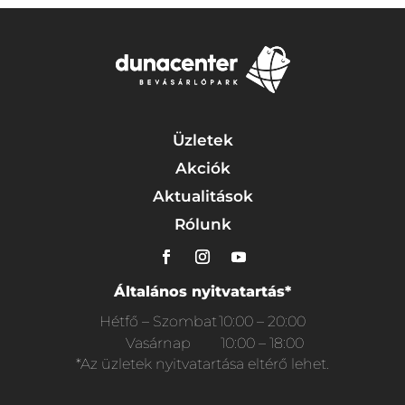
Üzletek
Akciók
Aktualitások
Rólunk
Általános nyitvatartás*
Hétfő – Szombat
10:00 – 20:00
Vasárnap
10:00 – 18:00
*Az üzletek nyitvatartása eltérő lehet.