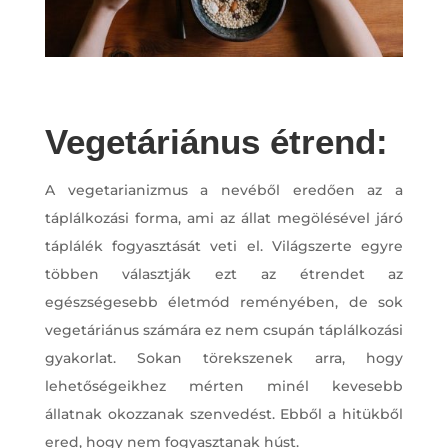
Vegetáriánus étrend:
A vegetarianizmus a nevéből eredően az a
táplálkozási forma, ami az állat megölésével járó
táplálék fogyasztását veti el. Világszerte egyre
többen választják ezt az étrendet az
egészségesebb életmód reményében, de sok
vegetáriánus számára ez nem csupán táplálkozási
gyakorlat. Sokan törekszenek arra, hogy
lehetőségeikhez mérten minél kevesebb
állatnak okozzanak szenvedést. Ebből a hitükből
ered, hogy nem fogyasztanak húst.