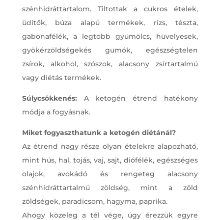
szénhidráttartalom. Tiltottak a cukros ételek,
üdítők, búza alapú termékek, rizs, tészta,
gabonafélék, a legtöbb gyümölcs, hüvelyesek,
gyökérzöldségekés gumók, egészségtelen
zsírok, alkohol, szószok, alacsony zsírtartalmú
vagy diétás termékek.
Súlycsökkenés:
A ketogén étrend hatékony
módja a fogyásnak.
Miket fogyaszthatunk a ketogén diétánál?
Az étrend nagy része olyan ételekre alapozható,
mint hús, hal, tojás, vaj, sajt, diófélék, egészséges
olajok, avokádó és rengeteg alacsony
szénhidráttartalmú zöldség, mint a zöld
zöldségek, paradicsom, hagyma, paprika.
Ahogy közeleg a tél vége, úgy érezzük egyre