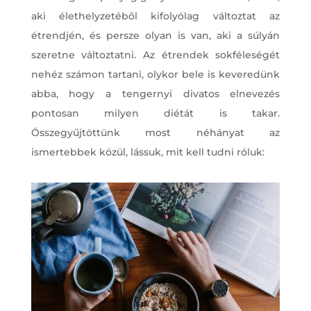
aki élethelyzetéből kifolyólag változtat az
étrendjén, és persze olyan is van, aki a súlyán
szeretne változtatni. Az étrendek sokféleségét
nehéz számon tartani, olykor bele is keveredünk
abba, hogy a tengernyi divatos elnevezés
pontosan milyen diétát is takar.
Összegyűjtöttünk most néhányat az
ismertebbek közül, lássuk, mit kell tudni róluk: