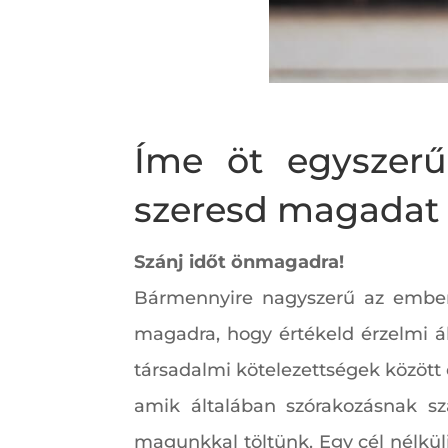
Íme öt egyszerű
szeresd magadat
Szánj időt önmagadra!
Bármennyire nagyszerű az emberek
magadra, hogy értékeld érzelmi á
társadalmi kötelezettségek között 
amik általában szórakozásnak sz
magunkkal töltünk. Egy cél nélküli