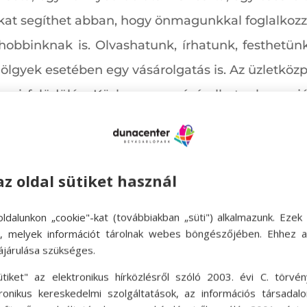
kat segíthet abban, hogy önmagunkkal foglalkoz
bbinknak is. Olvashatunk, írhatunk, festhetünk –
k hölgyek esetében egy vásárolgatás is. Az üzletközp
azi felüdülés. Közben megvásárolhatunk egy jó kö
szthatunk – mind-mind a lelkünk jó hangulatáért.
az oldal sütiket használ
ldalunkon „cookie"-kat (továbbiakban „süti") alkalmazunk. Ezek 
ok, melyek információt tárolnak webes böngészőjében. Ehhez 
ájárulása szükséges.
ütiket" az elektronikus hírközlésről szóló 2003. évi C. törvén
tronikus kereskedelmi szolgáltatások, az információs társadal