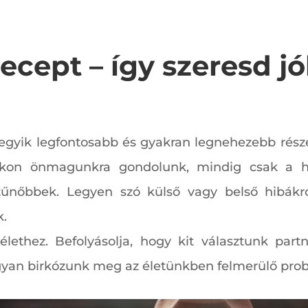
recept – így szeresd 
 egyik legfontosabb és gyakran legnehezebb rész
nkon önmagunkra gondolunk, mindig csak a h
űnőbbek. Legyen szó külső vagy belső hibákról
k.
élethez. Befolyásolja, hogy kit választunk part
yan birkózunk meg az életünkben felmerülő pro