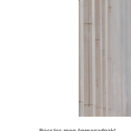
Bocsáss meg önmagadnak!