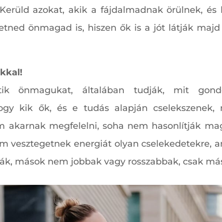
. Kerüld azokat, akik a fájdalmadnak örülnek, és 
etned önmagad is, hiszen ők is a jót látják majd
kkal!
ik önmagukat, általában tudják, mit gond
hogy kik ők, és e tudás alapján cselekszenek,
 akarnak megfelelni, soha nem hasonlítják ma
vesztegetnek energiát olyan cselekedetekre, ami
ják, mások nem jobbak vagy rosszabbak, csak má