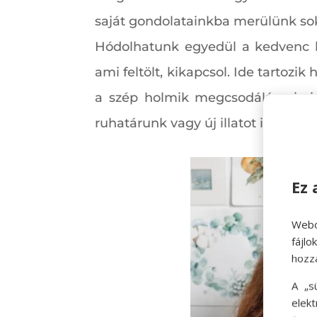
saját gondolatainkba merülünk so
Hódolhatunk egyedül a kedvenc ho
ami feltölt, kikapcsol. Ide tartozi
a szép holmik megcsodálása is ig
ruhatárunk vagy új illatot is vála
Ez 
Webo
fájl
hozz
A „s
elek