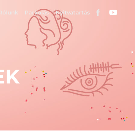
Rólunk
Parkolás
Nyitvatartás
EK