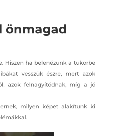
jól önmagad
e. Hiszen ha belenézünk a tükörbe
ibákat vesszük észre, mert azok
, azok felnagyítódnak, míg a jó
nernek, milyen képet alakítunk ki
blémákkal.