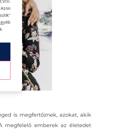
VIII.
. Azon
ütik"
egyéb
k.
éged is megfertőznek, azokat, akik
 A megfelelő emberek az életedet