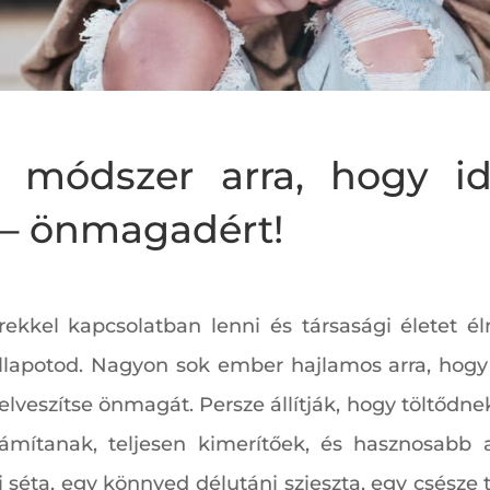
 módszer arra, hogy id
 – önmagadért!
kel kapcsolatban lenni és társasági életet éln
llapotod. Nagyon sok ember hajlamos arra, hog
elveszítse önmagát. Persze állítják, hogy töltődn
ámítanak, teljesen kimerítőek, és hasznosabb a
 séta, egy könnyed délutáni szieszta, egy csésze