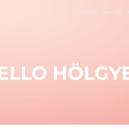
Üzletek
Akciók
ELLO HÖLGY