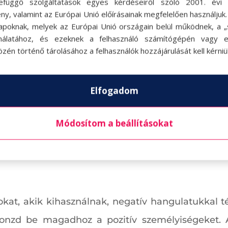
efüggő szolgáltatások egyes kérdéseiről szóló 2001. évi C
ny, valamint az Európai Unió előírásainak megfelelően használjuk
apoknak, melyek az Európai Unió országain belül működnek, a „s
nálatához, és ezeknek a felhasználó számítógépén vagy 
zén történő tárolásához a felhasználók hozzájárulását kell kérniü
Elfogadom
Módosítom a beállításokat
kat, akik kihasználnak, negatív hangulatukkal t
k vonzd be magadhoz a pozitív személyiségeket.