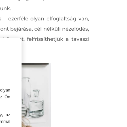
zunk.
 ezerféle olyan elfoglaltság van,
ont bejárása, cél nélküli nézelődés,
nyvet, felfrissíthetjük a tavaszi
olyan
az Ön
y, az
ommal