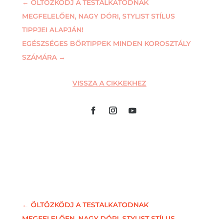
←
ÖLTÖZKÖDJ A TESTALKATODNAK
MEGFELELŐEN, NAGY DÓRI, STYLIST STÍLUS
TIPPJEI ALAPJÁN!
EGÉSZSÉGES BŐRTIPPEK MINDEN KOROSZTÁLY
SZÁMÁRA
→
VISSZA A CIKKEKHEZ
←
ÖLTÖZKÖDJ A TESTALKATODNAK
MEGFELELŐEN, NAGY DÓRI, STYLIST STÍLUS