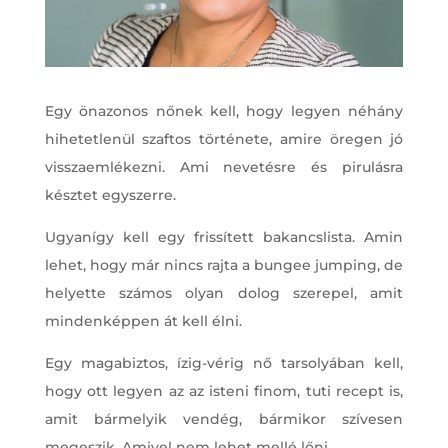
Egy önazonos nőnek kell, hogy legyen néhány
hihetetlenül szaftos története, amire öregen jó
visszaemlékezni. Ami nevetésre és pirulásra
késztet egyszerre.
Ugyanígy kell egy frissített bakancslista. Amin
lehet, hogy már nincs rajta a bungee jumping, de
helyette számos olyan dolog szerepel, amit
mindenképpen át kell élni.
Egy magabiztos, ízig-vérig nő tarsolyában kell,
hogy ott legyen az az isteni finom, tuti recept is,
amit bármelyik vendég, bármikor szívesen
megeszik. Amivel nem lehet mellé lőni.