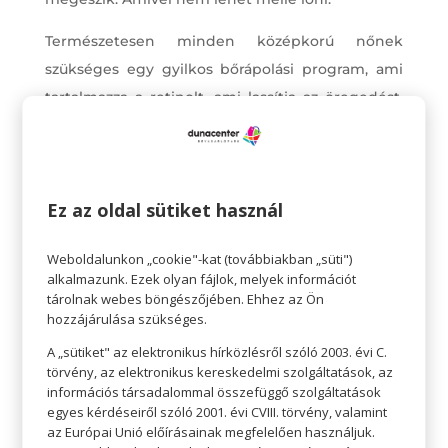
Természetesen minden középkorú nőnek
szükséges egy gyilkos bőrápolási program, ami
tartalmazza a retinolt, ami lassítja az öregedést,
tartalmazza a szemkrémet, hámlasztókat és
néhány fantasztikus, kellemes szérumot. A
drogériák polcain ezek bármelyike megtalálható.
Ez az oldal sütiket használ
A kedvenc márkák vagy az ismeretlen, de csábító
termékek közt nézelődve könnyűszerrel
Weboldalunkon „cookie"-kat (továbbiakban „süti")
összerakható a női fegyvertár, ami
alkalmazunk. Ezek olyan fájlok, melyek információt
nélkülözhetetlen a mindennapokban.
tárolnak webes böngészőjében. Ehhez az Ön
hozzájárulása szükséges.
A „sütiket" az elektronikus hírközlésről szóló 2003. évi C.
törvény, az elektronikus kereskedelmi szolgáltatások, az
információs társadalommal összefüggő szolgáltatások
egyes kérdéseiről szóló 2001. évi CVIII. törvény, valamint
az Európai Unió előírásainak megfelelően használjuk.