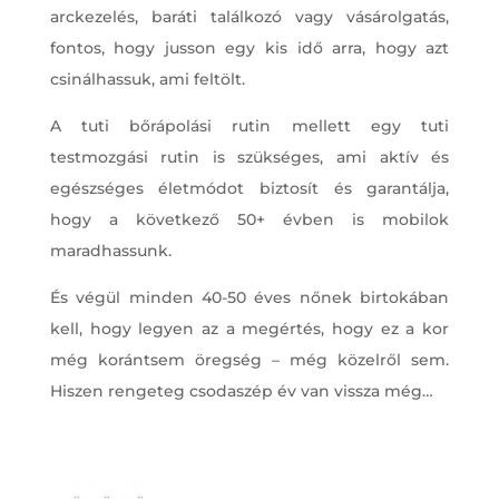
arckezelés, baráti találkozó vagy vásárolgatás,
fontos, hogy jusson egy kis idő arra, hogy azt
csinálhassuk, ami feltölt.
A tuti bőrápolási rutin mellett egy tuti
testmozgási rutin is szükséges, ami aktív és
egészséges életmódot biztosít és garantálja,
hogy a következő 50+ évben is mobilok
maradhassunk.
És végül minden 40-50 éves nőnek birtokában
kell, hogy legyen az a megértés, hogy ez a kor
még korántsem öregség – még közelről sem.
Hiszen rengeteg csodaszép év van vissza még…