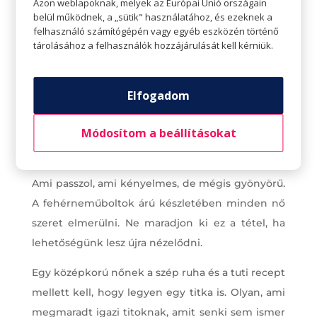
Azon weblapoknak, melyek az Európai Unió országain
belül működnek, a „sütik" használatához, és ezeknek a
felhasználó számítógépén vagy egyéb eszközén történő
tárolásához a felhasználók hozzájárulását kell kérniük.
Elfogadom
Ahogy a bőrápolási program, úgy néhány
Módosítom a beállításokat
csodaszép fehérnemű is feltétlenül szükséges.
Olyan, amit nem kell szégyellni, sem takargatni.
Ami passzol, ami kényelmes, de mégis gyönyörű.
A fehérneműboltok árú készletében minden nő
szeret elmerülni. Ne maradjon ki ez a tétel, ha
lehetőségünk lesz újra nézelődni.
Egy középkorú nőnek a szép ruha és a tuti recept
mellett kell, hogy legyen egy titka is. Olyan, ami
megmaradt igazi titoknak, amit senki sem ismer