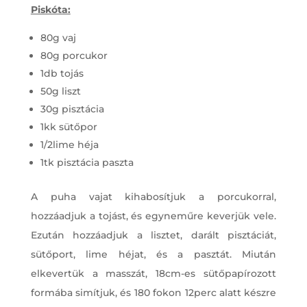
Piskóta:
80g vaj
80g porcukor
1db tojás
50g liszt
30g pisztácia
1kk sütőpor
1/2lime héja
1tk pisztácia paszta
A puha vajat kihabosítjuk a porcukorral,
hozzáadjuk a tojást, és egyneműre keverjük vele.
Ezután hozzáadjuk a lisztet, darált pisztáciát,
sütőport, lime héjat, és a pasztát. Miután
elkevertük a masszát, 18cm-es sütőpapírozott
formába simítjuk, és 180 fokon 12perc alatt készre