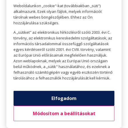
Weboldalunkon „cookie"-kat (továbbiakban „süti")
kihűlt a massza, felvert tejszínhabbal lazítjuk.
alkalmazunk. Ezek olyan fájlok, melyek információt
tárolnak webes böngészőjében. Ehhez az Ön
Összeállítás: a kihűlt piskótára rátesszük a
hozzájárulása szükséges.
túróhab felét. A málnabetétet ráfordítjuk, és
A „sütiket" az elektronikus hírközlésről szóló 2003. évi C.
lehúzzuk róla a fóliát. Befedjük a hab másik
törvény, az elektronikus kereskedelmi szolgáltatások, az
felével, elkenjük, és legalább 3 órára hűtőbe
információs társadalommal összefüggő szolgáltatások
egyes kérdéseiről szóló 2001. évi CVIII. törvény, valamint
tesszük.
az Európai Unió előírásainak megfelelően használjuk.
Azon weblapoknak, melyek az Európai Unió országain
Málnazselé:
belül működnek, a „sütik" használatához, és ezeknek a
felhasználó számítógépén vagy egyéb eszközén történő
50g málna
tárolásához a felhasználók hozzájárulását kell kérniük.
1/2lime leve
15g cukor
1 lap zselatin
Elfogadom
A zselatint hideg vízbe áztatjuk. Málnát felfőzzük
Módosítom a beállításokat
a többi hozzávalóval, ha szétestek a szemek
beletesszük a kinyomkodott lapzselatint és