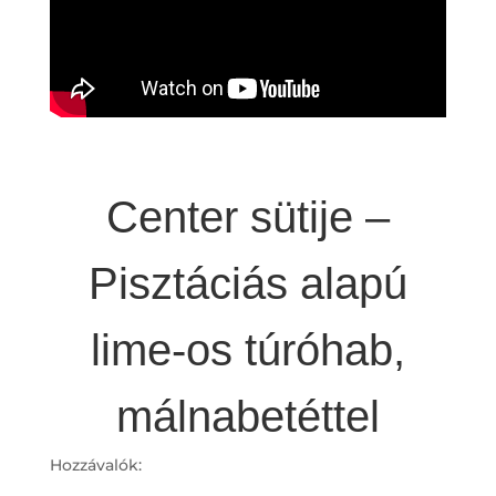
Center sütije –
Pisztáciás alapú
lime-os túróhab,
málnabetéttel
Hozzávalók: