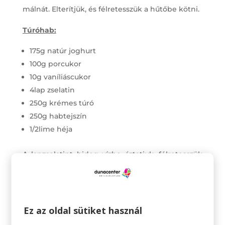
málnát. Elterítjük, és félretesszük a hűtőbe kötni.
Túróhab:
175g natúr joghurt
100g porcukor
10g vaníliáscukor
4lap zselatin
250g krémes túró
250g habtejszín
1/2lime héja
A lapzselatint hideg vízbe áztatjuk, félretesszük
hogy megduzzadjanak. A joghurt egy részét
felmelegítjük a cukrokkal, amikor eloldódott
félre is húzzuk. Kinyomkodjuk a lapzselatinokat,
Ez az oldal sütiket használ
és eloldjuk a keverékben. Hozzáadjuk a krémes
túrót, lime héjat, és csomómentesre keverjük. Ha