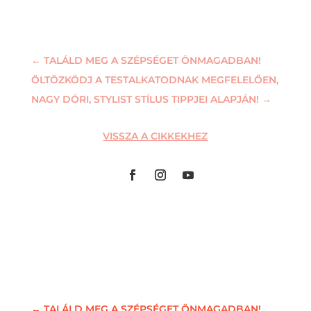
←
TALÁLD MEG A SZÉPSÉGET ÖNMAGADBAN!
ÖLTÖZKÖDJ A TESTALKATODNAK MEGFELELŐEN,
NAGY DÓRI, STYLIST STÍLUS TIPPJEI ALAPJÁN!
→
VISSZA A CIKKEKHEZ
←
TALÁLD MEG A SZÉPSÉGET ÖNMAGADBAN!