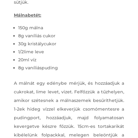
sütjük.
Málnabetét:
150g málna
8g vaníliás cukor
30g kristálycukor
1/2lime leve
20ml víz
8g vaníliáspuding
A málnát egy edénybe mérjük, és hozzáadjuk a
cukrokat, lime levet, vizet. Felfőzzük a tűzhelyen,
amikor szétesnek a málnaszemek besűríthetjük.
1-2ek hideg vízzel elkeverjük csomómentesre a
pudingport, hozzáadjuk, majd folyamatosan
kevergetve készre főzzük. 15cm-es tortakarikát
kibélelünk folpackkal, melegen beleöntjük a