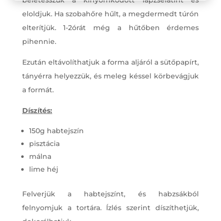
eloldjuk. Ha szobahőre hűlt, a megdermedt túrón
elterítjük. 1-2órát még a hűtőben érdemes
pihennie.
Ezután eltávolíthatjuk a forma aljáról a sütőpapírt,
tányérra helyezzük, és meleg késsel körbevágjuk
a formát.
Díszítés:
150g habtejszín
pisztácia
málna
lime héj
Felverjük a habtejszínt, és habzsákból
felnyomjuk a tortára. Ízlés szerint díszíthetjük,