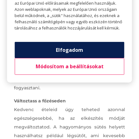
Az egészségtelen ételek fogyasztását úgy a
az Európai Unió előírásainak megfelelően használjuk.
Azon weblapoknak, melyek az Európai Unió országain
legkönnyebb befejezni, ha eltűnnek a
belül működnek, a „sütik" használatához, és ezeknek a
környezetedből. Dobj ki minden zacskó chipset
felhasználó számítógépén vagy egyéb eszközén történő
vagy sütit, amit nem szeretnél megenni, és
tárolásához a felhasználók hozzájárulását kell kérniük.
inkább készíts egészséges ételeket. Legyen a
hűtő tele gyümölcsökkel, zöldségekkel,
Elfogadom
joghurtokkal és egyéb tápláló ételekkel. Vásárolj
egészséges harapnivalókat a kamrába. Ha a
Módosítom a beállításokat
megfelelő ételeket találod otthon, akkor
valószínűbb, hogy megfelelő ételeket fogod
fogyasztani.
Változtass a főzéseden
Kedvenc ételeid úgy teheted azonnal
egészségesebbé, ha az elkészítés módját
megváltoztatod. A hagyományos sütés helyett
használhatsz például légsütőt, ami kevesebb