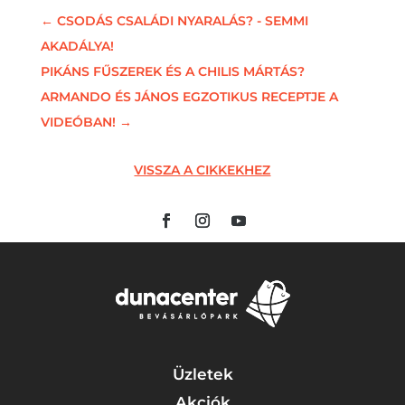
←
CSODÁS CSALÁDI NYARALÁS? - SEMMI
AKADÁLYA!
PIKÁNS FŰSZEREK ÉS A CHILIS MÁRTÁS?
ARMANDO ÉS JÁNOS EGZOTIKUS RECEPTJE A
VIDEÓBAN!
→
VISSZA A CIKKEKHEZ
Üzletek
Akciók