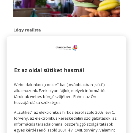
Légy realista
Ha eldöntötted, hogy végre egészségesen
táplálkozol, az nagyszerű elhatározás. Ám jobb, ha
reális maradsz a céljaiddal és elvárásaiddal
kapcsolatban. Ne akarj azonnal száz százalékosan
Ez az oldal sütiket használ
megváltoztatni mindent. Időbe telhet, amíg
alkalmazkodsz. Az egyensúly fontosabb, mint az,
Weboldalunkon „cookie"-kat (továbbiakban „süti")
hogy minden tökéletes legyen. Tűzz ki kis
alkalmazunk. Ezek olyan fájlok, melyek információt
célokat, csökkentsd az elvárásaid, és engedd
tárolnak webes böngészőjében. Ehhez az Ön
hozzájárulása szükséges.
meg magadnak, hogy a lehető legjobbat tedd
A „sütiket" az elektronikus hírközlésről szóló 2003. évi C.
(és edd) a saját körülményeid között.
törvény, az elektronikus kereskedelmi szolgáltatások, az
információs társadalommal összefüggő szolgáltatások
Tüntesd el azt, ami nem kell
egyes kérdéseiről szóló 2001. évi CVIII. törvény, valamint