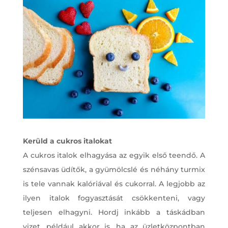
Kerüld a cukros italokat
A cukros italok elhagyása az egyik első teendő. A
szénsavas üdítők, a gyümölcslé és néhány turmix
is tele vannak kalóriával és cukorral. A legjobb az
ilyen italok fogyasztását csökkenteni, vagy
teljesen elhagyni. Hordj inkább a táskádban
vizet, például akkor is, ha az üzletközpontban