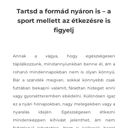
Tartsd a formád nyáron is – a
sport mellett az étkezésre is
figyelj
Annak a vágya, hogy egészségesen
táplálkozzunk, mindannyiunkban benne él, ám a
rohanó mindennapokban nem is olyan könnyű.
Bár a szándék megvan, sokkal könnyebb csak
futtában bekapni valamit, fáradtan hideget enni
vagy gyorsétteremben ebédelni. Különösen igaz
ez a nyári hónapokban, nagy melegekben vagy a
nyaralás idején. Egészségesen étkezni
mindenképpen kihívást jelenthet, ám nem
feltétlenül lehetetlen. Nem is kellenek hozzá