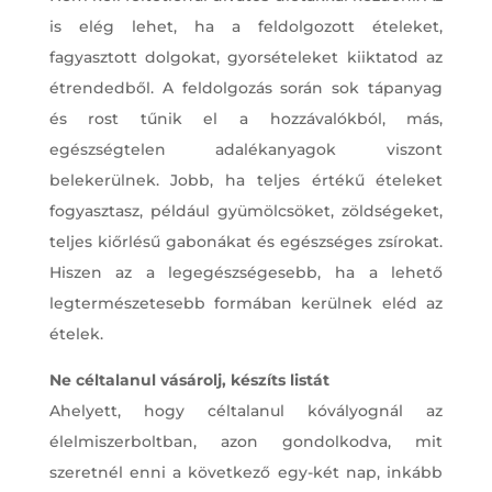
is elég lehet, ha a feldolgozott ételeket,
fagyasztott dolgokat, gyorsételeket kiiktatod az
étrendedből. A feldolgozás során sok tápanyag
és rost tűnik el a hozzávalókból, más,
egészségtelen adalékanyagok viszont
belekerülnek. Jobb, ha teljes értékű ételeket
fogyasztasz, például gyümölcsöket, zöldségeket,
teljes kiőrlésű gabonákat és egészséges zsírokat.
Hiszen az a legegészségesebb, ha a lehető
legtermészetesebb formában kerülnek eléd az
ételek.
Ne céltalanul vásárolj, készíts listát
Ahelyett, hogy céltalanul kóvályognál az
élelmiszerboltban, azon gondolkodva, mit
szeretnél enni a következő egy-két nap, inkább