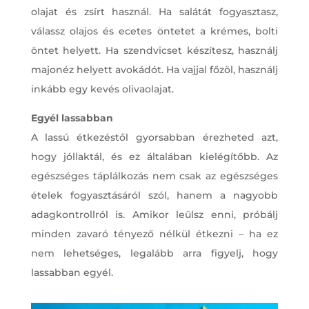
olajat és zsírt használ. Ha salátát fogyasztasz,
válassz olajos és ecetes öntetet a krémes, bolti
öntet helyett. Ha szendvicset készítesz, használj
majonéz helyett avokádót. Ha vajjal főzöl, használj
inkább egy kevés olivaolajat.
Egyél lassabban
A lassú étkezéstől gyorsabban érezheted azt,
hogy jóllaktál, és ez általában kielégítőbb. Az
egészséges táplálkozás nem csak az egészséges
ételek fogyasztásáról szól, hanem a nagyobb
adagkontrollról is. Amikor leülsz enni, próbálj
minden zavaró tényező nélkül étkezni – ha ez
nem lehetséges, legalább arra figyelj, hogy
lassabban egyél.