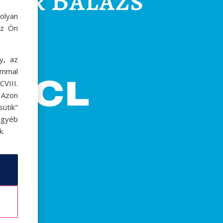
olyan
az Ön
y, az
ommal
VIII.
. Azon
ütik"
egyéb
k.