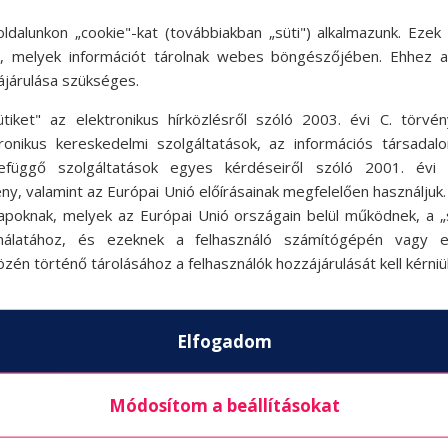
ldalunkon „cookie"-kat (továbbiakban „süti") alkalmazunk. Ezek 
ok, melyek információt tárolnak webes böngészőjében. Ehhez 
ájárulása szükséges.
it
ütiket" az elektronikus hírközlésről szóló 2003. évi C. törvén
tronikus kereskedelmi szolgáltatások, az információs társadal
efüggő szolgáltatások egyes kérdéseiről szóló 2001. évi C
ny, valamint az Európai Unió előírásainak megfelelően használjuk
apoknak, melyek az Európai Unió országain belül működnek, a „s
nálatához, és ezeknek a felhasználó számítógépén vagy 
zén történő tárolásához a felhasználók hozzájárulását kell kérniü
Elfogadom
Módosítom a beállításokat