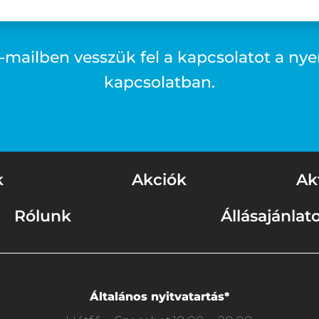
-mailben vesszük fel a kapcsolatot a nye
kapcsolatban.
k
Akciók
Ak
Rólunk
Állásajánlat
Általános nyitvatartás*