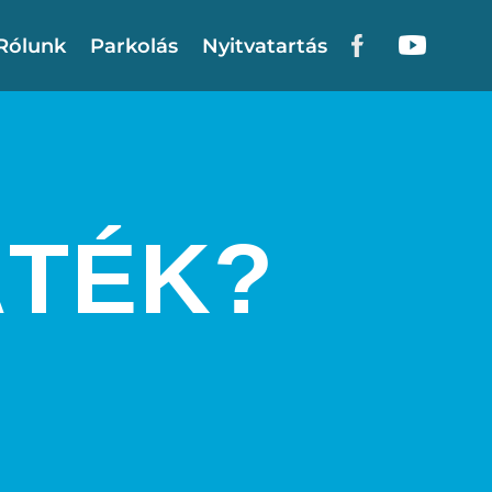
Rólunk
Parkolás
Nyitvatartás
TÉK?