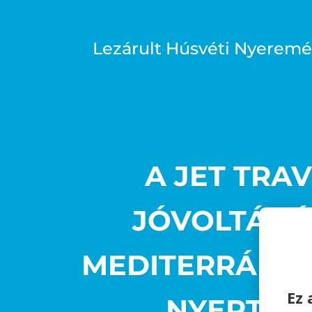
Lezárult Húsvéti Nyeremén
A JET TRA
JÓVOLTÁBÓ
MEDITERRÁN 
Ez 
NYERTESE