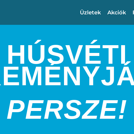
Üzletek
Akciók
HÚSVÉTI
REMÉNYJÁ
PERSZE!