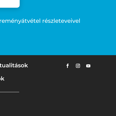
reményátvétel részleteveivel
tualitások
ok