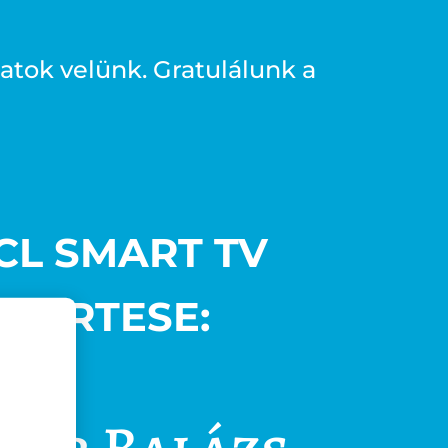
atok velünk. Gratulálunk a
CL SMART TV
NYERTESE:
lár Balázs