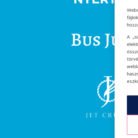
Webo
fájl
hozz
Bus Jud
A „s
elek
össz
törvé
webl
hasz
eszkö