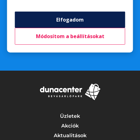
Fuhrman Klára
Elfogadom
A szerencsés nyertesekkel e-mailben vesszük fel a
kapcsolatot a nyereményátvétel részleteveivel
Módosítom a beállításokat
kapcsolatban.
Üzletek
Akciók
Aktualitások