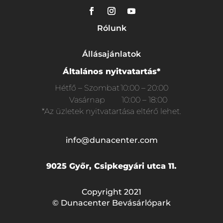
Rólunk
Állásajánlatok
Általános nyitvatartás*
Hétfő – Szombat
10:00 – 20:00
Vasárnap
10:00 – 18:00
*Az üzletek nyitvatartása eltérő lehet.
info@dunacenter.com
9025 Győr, Csipkegyári utca 11.
Copyright 2021
© Dunacenter Bevásárlópark