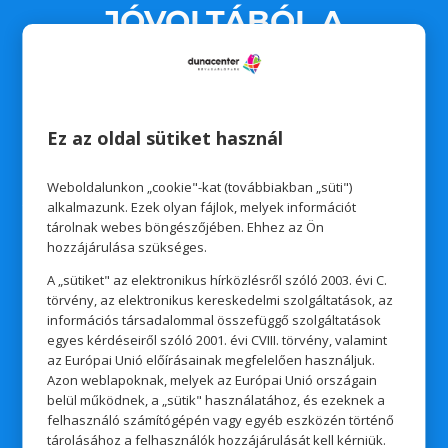
JÓVOLTÁBÓL A
HORVÁTORSZÁGI
UTAZÁS NYERTESE:
Ez az oldal sütiket használ
AZ ELEKTROMOS ROLLER
Weboldalunkon „cookie"-kat (továbbiakban „süti")
alkalmazunk. Ezek olyan fájlok, melyek információt
tárolnak webes böngészőjében. Ehhez az Ön
NYERTESE:
hozzájárulása szükséges.
A „sütiket" az elektronikus hírközlésről szóló 2003. évi C.
törvény, az elektronikus kereskedelmi szolgáltatások, az
információs társadalommal összefüggő szolgáltatások
Tóth Attila
egyes kérdéseiről szóló 2001. évi CVIII. törvény, valamint
az Európai Unió előírásainak megfelelően használjuk.
Azon weblapoknak, melyek az Európai Unió országain
belül működnek, a „sütik" használatához, és ezeknek a
felhasználó számítógépén vagy egyéb eszközén történő
tárolásához a felhasználók hozzájárulását kell kérniük.