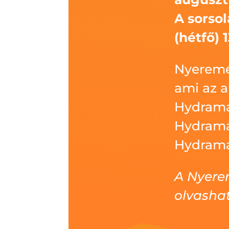
A sorsol
(hétfő) 
Nyeremé
ami az a
Hydrama
Hydrama
Hydrama
A Nyere
olvasha