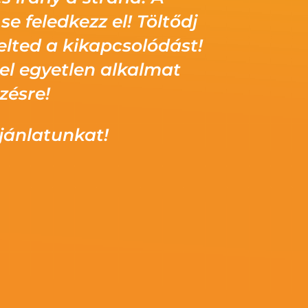
se feledkezz el! Töltődj
elted a kikapcsolódást!
 el egyetlen alkalmat
zésre!
jánlatunkat!