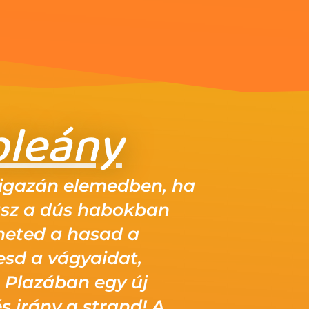
bleány
igazán elemedben, ha
sz a dús habokban
heted a hasad a
esd a vágyaidat,
a Plazában egy új
és irány a strand! A