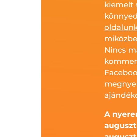
kiemelt 
könnyed
oldalun
miközben
Nincs m
komment
Faceboo
megnyer
ajándék
A nyere
augusztu
augusztu