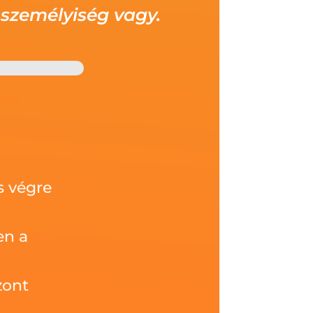
 személyiség vagy.
ező)
s végre
en a
zont