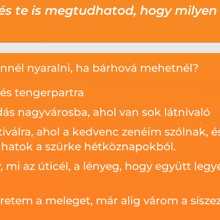
 és te is megtudhatod, hogy milyen
nnél nyaralni, ha bárhová mehetnél?
(Kötel
és tengerpartra
ás nagyvárosba, ahol van sok látnivaló
tiválra, ahol a kedvenc zenéim szólnak, é
dhatok a szürke hétköznapokból.
 mi az úticél, a lényeg, hogy együtt legy
etem a meleget, már alig várom a sísze