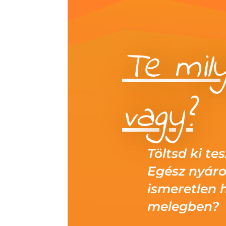
Te mily
vagy?
Töltsd ki te
Egész nyáro
ismeretlen h
melegben?