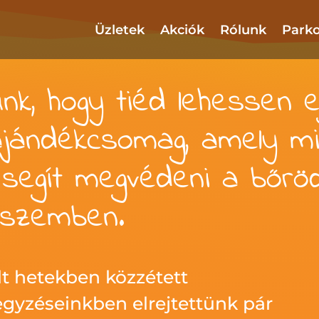
Üzletek
Akciók
Rólunk
Parko
Üzletek
Akciók
Rólunk
Parko
ünk, hogy tiéd lehessen 
ajándékcsomag, amely m
segít megvédeni a bőrö
 szemben.
t hetekben közzétett
gyzéseinkben elrejtettünk pár