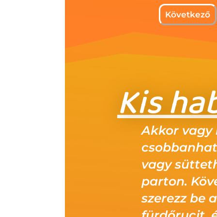
Kis ha
Akkor vagy 
csobbanhat
vagy süttet
parton. Köv
szerezz be 
fürdőrucit, 