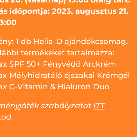
ás időpontja: 2023. augusztus 21.
13:00
ny: 1 db Helia-D ajándékcsomag,
lábbi termékeket tartalmazza:
x SPF 50+ Fényvédő Arckrém
x Mélyhidratáló éjszakai Krémgél
x C-Vitamin & Hialuron Duo
ményjáték szabályzatot
ITT
tod.