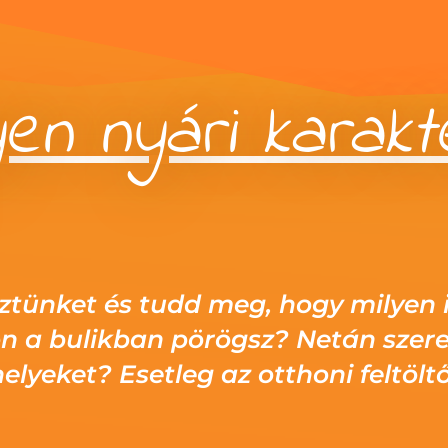
en nyári karakt
sztünket és tudd meg, hogy milyen 
n a bulikban pörögsz? Netán szeret
elyeket? Esetleg az otthoni feltölt