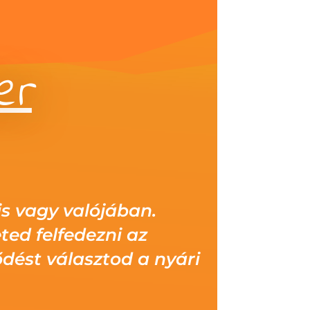
er
is vagy valójában.
ed felfedezni az
ődést választod a nyári