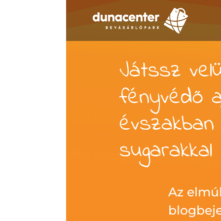
Játssz vel
fényvédő 
évszakban 
sugarakkal
Az elmúl
blogbeje