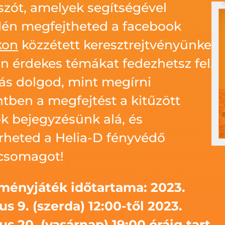
szót, amelyek segítségével
én megfejtheted a facebook
kon
közzétett keresztrejtvényünket,
 érdekes témákat fedezhetsz fel.
ás dolgod, mint megírni
ben a megfejtést a kitűzött
k bejegyzésünk alá, és
heted a Helia-D fényvédő
csomagot!
ményjáték időtartama:
2023.
s 9. (szerda) 12:00-től 2023.
s 20. (vasárnap) 19:00 óráig tart.