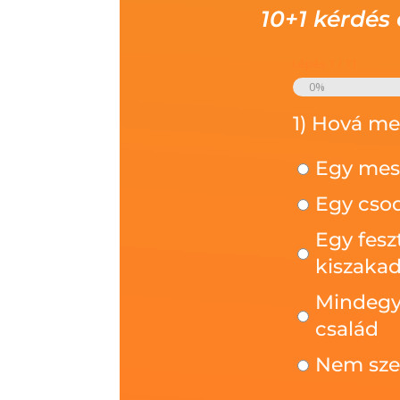
10+1 kérdés
Lépés
1
/
11
0%
1) Hová me
Egy mes
Egy csod
Egy fesz
kiszaka
Mindegy,
család
Nem szer