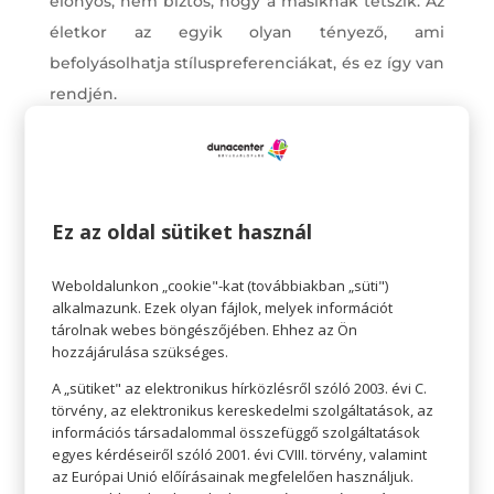
előnyös, nem biztos, hogy a másiknak tetszik. Az
életkor az egyik olyan tényező, ami
befolyásolhatja stíluspreferenciákat, és ez így van
rendjén.
Miniruha-ötlet 30 év körüli nők számára
A 30-as éveiben járó nő bátran megmutathatja a
lábait, és játszhat az öltözéke különböző
Ez az oldal sütiket használ
elemeivel, hogy érdekes megjelenést
alkosson. Érdemes könnyű szöveteket, például
Weboldalunkon „cookie"-kat (továbbiakban „süti")
pamutot és lenvászont választani, és kombinálni
alkalmazunk. Ezek olyan fájlok, melyek információt
a semleges színeket élénk kiegészítőkkel.
tárolnak webes böngészőjében. Ehhez az Ön
hozzájárulása szükséges.
Egy éjjeli randevú esetén egy könnyű sál vagy
A „sütiket" az elektronikus hírközlésről szóló 2003. évi C.
egy vékony kabát könnyedén felvehető
törvény, az elektronikus kereskedelmi szolgáltatások, az
információs társadalommal összefüggő szolgáltatások
mindegyik ruhához.
egyes kérdéseiről szóló 2001. évi CVIII. törvény, valamint
az Európai Unió előírásainak megfelelően használjuk.
Ideális miniruha 40 év körüli nők számára