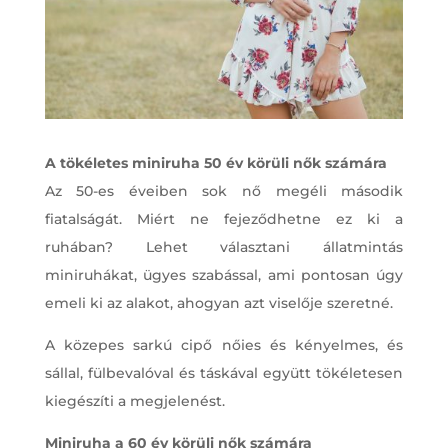
A tökéletes miniruha 50 év körüli nők számára
Az 50-es éveiben sok nő megéli második
fiatalságát. Miért ne fejeződhetne ez ki a
ruhában? Lehet választani állatmintás
miniruhákat, ügyes szabással, ami pontosan úgy
emeli ki az alakot, ahogyan azt viselője szeretné.
A közepes sarkú cipő nőies és kényelmes, és
sállal, fülbevalóval és táskával együtt tökéletesen
kiegészíti a megjelenést.
Miniruha a 60 év körüli nők számára