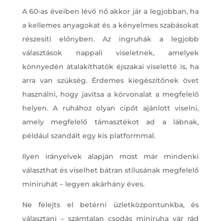
A 60-as éveiben lévő nő akkor jár a legjobban, ha
a kellemes anyagokat és a kényelmes szabásokat
részesíti előnyben. Az ingruhák a legjobb
választások nappali viseletnek, amelyek
könnyedén átalakíthatók éjszakai viseletté is, ha
arra van szükség. Érdemes kiegészítőnek övet
használni, hogy javítsa a körvonalat a megfelelő
helyen. A ruhához olyan cipőt ajánlott viselni,
amely megfelelő támasztékot ad a lábnak,
például szandált egy kis platformmal.
Ilyen irányelvek alapján most már mindenki
választhat és viselhet bátran stílusának megfelelő
miniruhát – legyen akárhány éves.
Ne felejts el betérni üzletközpontunkba, és
választani – számtalan csodás miniruha vár rád