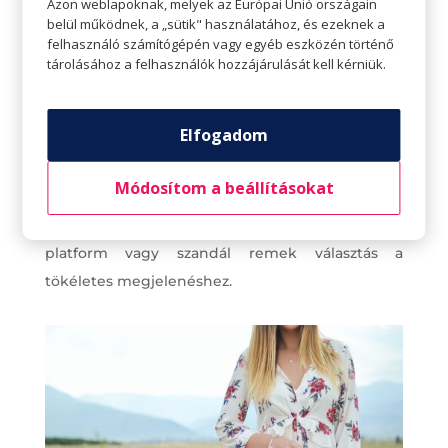
Azon weblapoknak, melyek az Európai Unió országain
A 40-es éveiben járó nő választhat egyszerű,
belül működnek, a „sütik" használatához, és ezeknek a
élénk színű ruhákat. Vagy ha szereti a teljesen
felhasználó számítógépén vagy egyéb eszközén történő
tárolásához a felhasználók hozzájárulását kell kérniük.
fekete ruhákat, válasszon olyan ruhát, amin van
egy kis rafinéria: fodrok, csipke vagy bármi, ami a
ruhára tereli a figyelmet és nem azokra a kis
Elfogadom
testalkathibákra, amiket el akar rejteni.
Módosítom a beállításokat
Az ékszerek elengedhetetlenek ahhoz, hogy a
megjelenést elegánsabbá tegyék. Egy csinos
platform vagy szandál remek választás a
tökéletes megjelenéshez.