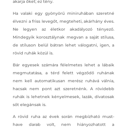
akarja őket; ez tény.
Ha valaki egy gyönyörű miniruhában szeretné
élvezni a friss levegőt, megteheti, akárhány éves.
Ne legyen az életkor akadályozó tényező.
Mindegyik korosztálynak megvan a saját stílusa,
de stíluson belül bátran lehet válogatni, igen, a
rövid ruhák közül is.
Bár egyesek számára félelmetes lehet a lábaik
megmutatása, a térd felett végződő ruhának
nem kell automatikusan merész ruhává válnia,
hacsak nem pont azt szeretnénk. A rövidebb
ruhák is lehetnek kényelmesek, lazák, divatosak
sőt elegánsak is.
A rövid ruha az évek során megbízható must-
have darab volt, nem hiányozhatott a