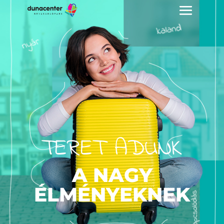
TERET ADUNK
A NAGY
ÉLMÉNYEKNEK