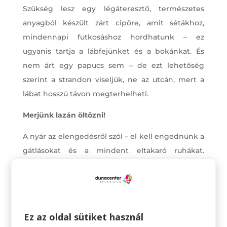
Szükség lesz egy légáteresztő, természetes
anyagból készült zárt cipőre, amit sétákhoz,
mindennapi futkosáshoz hordhatunk – ez
ugyanis tartja a lábfejünket és a bokánkat. És
nem árt egy papucs sem – de ezt lehetőség
szerint a strandon viseljük, ne az utcán, mert a
lábat hosszú távon megterhelheti.
Merjünk lazán öltözni!
A nyár az elengedésről szól – el kell engednünk a
gátlásokat és a mindent eltakaró ruhákat.
Merjünk lazábbak lenni – kipróbálni rövidebb
szoknyákat, sortokat, merészebb felsőket,
lengébb ruhákat. A férfiak is elengedhetik a
hosszú nadrágokat és a merev ingeket.
Ez az oldal sütiket használ
Elképesztő lehetőségeket rejt, ha egy kicsit