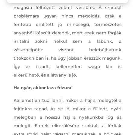
magasra felhúzott zoknit veszünk. A szandál
problémára ugyan nincs megoldás, csak a
fentebb említett jó minőségű, természetes
anyagból készült darabok, mert ezek nem fogják
irritálni zokni nélkül sem a lábunk, a
vászoncipőbe viszont belebújhatunk
titokzokniban is, ha úgy jobban érezzük magunk.
Így az izzadt, kellemetlen szagú láb is
elkerülhető, és a látvány is jó.
Ha nyár, akkor laza frizura!
Kellemetlen tud lenni, mikor a haj a melegtől a
fejünkre tapad. Az se jó, mikor a fülledt, nyári
melegben a hosszú haj a nyakunkba lóg és
melegít. Ennek elkerülésére szoktak a férfiak
extra rövid hajat vágatni maguknak, a hölgyek