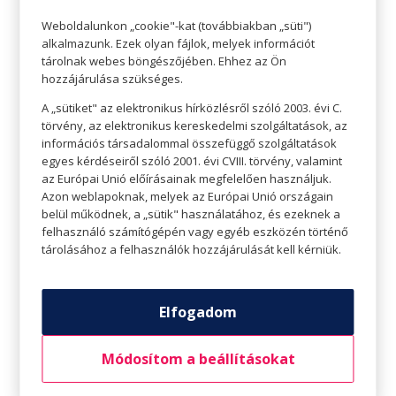
lazábbak tudunk lenni.
Weboldalunkon „cookie"-kat (továbbiakban „süti")
alkalmazunk. Ezek olyan fájlok, melyek információt
tárolnak webes böngészőjében. Ehhez az Ön
hozzájárulása szükséges.
A „sütiket" az elektronikus hírközlésről szóló 2003. évi C.
törvény, az elektronikus kereskedelmi szolgáltatások, az
információs társadalommal összefüggő szolgáltatások
egyes kérdéseiről szóló 2001. évi CVIII. törvény, valamint
az Európai Unió előírásainak megfelelően használjuk.
Azon weblapoknak, melyek az Európai Unió országain
belül működnek, a „sütik" használatához, és ezeknek a
felhasználó számítógépén vagy egyéb eszközén történő
tárolásához a felhasználók hozzájárulását kell kérniük.
Titokzokni a titkos megmentő
Elfogadom
Az egyik legnagyobb stílusbaki, ha valaki
Módosítom a beállításokat
szandálhoz zoknit vesz fel. Ugyanilyen
divatjamúlt az is, ha nyáron a vászoncipőhöz jó