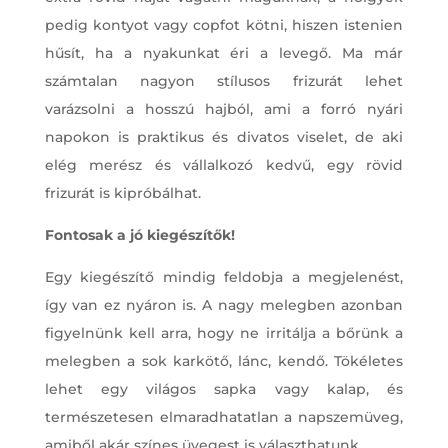
pedig kontyot vagy copfot kötni, hiszen istenien
hűsít, ha a nyakunkat éri a levegő. Ma már
számtalan nagyon stílusos frizurát lehet
varázsolni a hosszú hajból, ami a forró nyári
napokon is praktikus és divatos viselet, de aki
elég merész és vállalkozó kedvű, egy rövid
frizurát is kipróbálhat.
Fontosak a jó kiegészítők!
Egy kiegészítő mindig feldobja a megjelenést,
így van ez nyáron is. A nagy melegben azonban
figyelnünk kell arra, hogy ne irritálja a bőrünk a
melegben a sok karkötő, lánc, kendő. Tökéletes
lehet egy világos sapka vagy kalap, és
természetesen elmaradhatatlan a napszemüveg,
amiből akár színes üvegest is választhatunk.