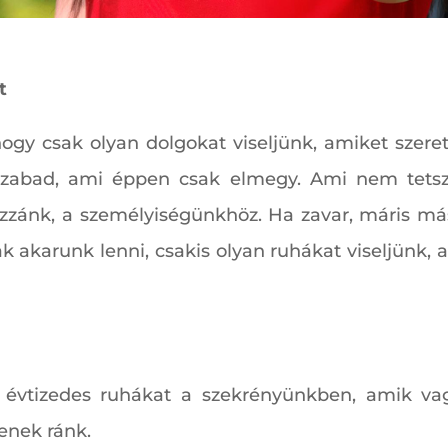
t
hogy csak olyan dolgokat viseljünk, amiket szer
abad, ami éppen csak elmegy. Ami nem tetsz
ozzánk, a személyiségünkhöz. Ha zavar, máris más
ak akarunk lenni, csakis olyan ruhákat viseljünk,
 évtizedes ruhákat a szekrényünkben, amik va
enek ránk.