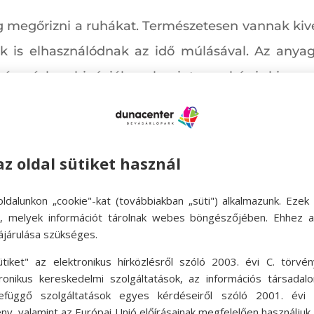
g megőrizni a ruhákat. Természetesen vannak kivé
is elhasználódnak az idő múlásával. Az anyag 
és színkombinációk, valamint a szabás is kimenn
 arra, hogy évekig őrizgessük. Legyünk tisztában a
tárunk.
az oldal sütiket használ
ldalunkon „cookie"-kat (továbbiakban „süti") alkalmazunk. Ezek 
ípusa, és az ahhoz passzoló színek, amiben t
ok, melyek információt tárolnak webes böngészőjében. Ehhez 
ájárulása szükséges.
zínek is. Az egy színből összeválogatott szet
ütiket" az elektronikus hírközlésről szóló 2003. évi C. törvén
annak sem kell zsákot húzni magára, aki a merész
tronikus kereskedelmi szolgáltatások, az információs társadal
, amit választunk, és tudjuk viselni.
efüggő szolgáltatások egyes kérdéseiről szóló 2001. évi C
ny, valamint az Európai Unió előírásainak megfelelően használjuk