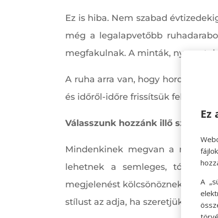
Ez is hiba. Nem szabad évtizedeki
még a legalapvetőbb ruhadarabok 
megfakulnak. A minták, nyomatok 
A ruha arra van, hogy hordjuk, nem
és időről-időre frissítsük fel a ruha
Ez 
Válasszunk hozzánk illő színeket
Webo
Mindenkinek megvan a maga színt
fájl
hozz
lehetnek a semleges, tónusos s
A „s
megjelenést kölcsönöznek. Persze 
elek
stílust az adja, ha szeretjük a ruhát
össz
törvé