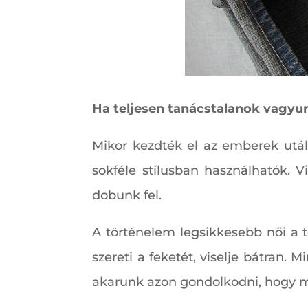
Ha teljesen tanácstalanok vagyun
Mikor kezdték el az emberek utál
sokféle stílusban használhatók. V
dobunk fel.
A történelem legsikkesebb női a te
szereti a feketét, viselje bátran.
akarunk azon gondolkodni, hogy mi