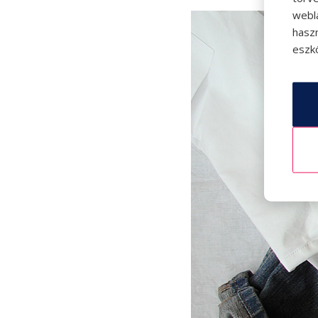
webl
hasz
eszkö