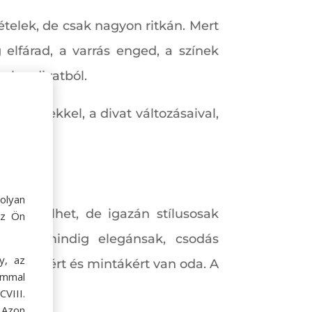
telek, de csak nagyon ritkán. Mert
elfárad, a varrás enged, a színek
ek a divatból.
 trendekkel, a divat változásaival,
olyan
ündökölhet, de igazán stílusosak
az Ön
tek is mindig elegánsak, csodás
y, az
 színekért és mintákért van oda. A
ommal
VIII.
. Azon