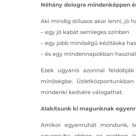
Néhány dologra mindenképpen é
Aki mindig stílusos akar lenni, jó
– egy jó kabát semleges színben
– egy jobb minőségű kézitáska ha
– és egy mindennapokban használ
Ezek ugyanis azonnal feldobják
minőségbe. Üzletközpontunkban 
mindenki kedvére válogathat.
Alakítsunk ki magunknak egyen
Amikor egyenruhát mondunk, te
egyenruha ebben az esetben ink