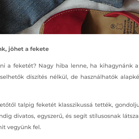
k, jöhet a fekete
ni a feketét? Nagy hiba lenne, ha kihagynánk a 
iselhetők díszítés nélkül, de használhatók alapk
tőtől talpig feketét klasszikussá tették, gondol
 Mindig divatos, egyszerű, és segít stílusosnak lá
t vegyünk fel.