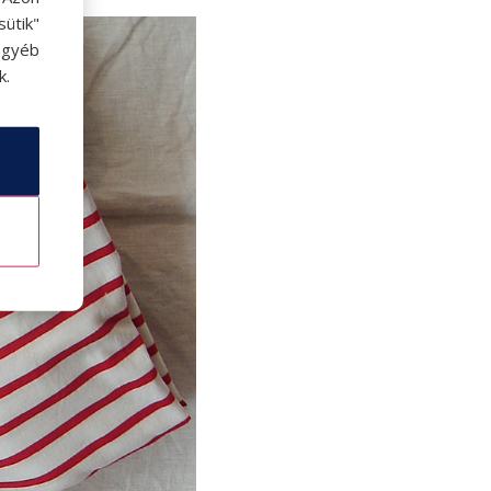
ütik"
egyéb
k.