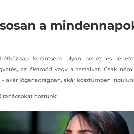
usosan a mindennap
 hétköznap korántsem olyan nehéz és lehete
vetés, az életmód vagy a testalkat. Csak némi
i – akár jóganadrágban, akár kosztümben indulun
ő tanácsokat hoztunk: