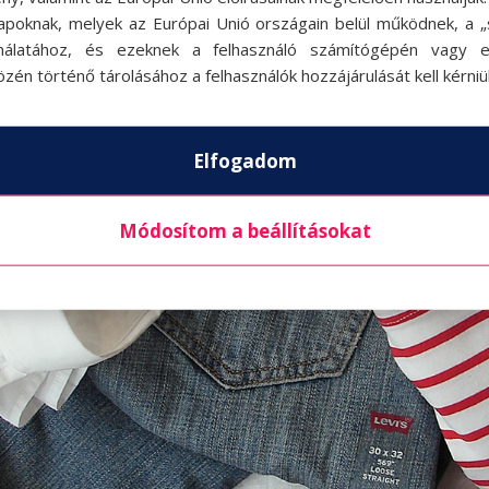
apoknak, melyek az Európai Unió országain belül működnek, a „s
nálatához, és ezeknek a felhasználó számítógépén vagy 
zén történő tárolásához a felhasználók hozzájárulását kell kérniü
Elfogadom
Módosítom a beállításokat