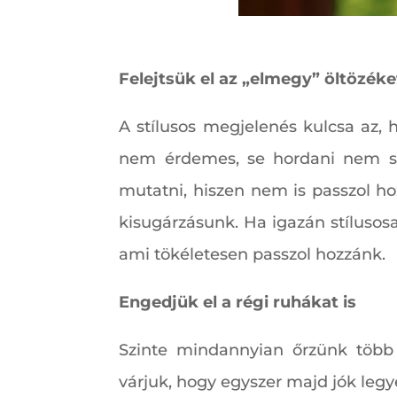
Felejtsük el az „elmegy” öltözéke
A stílusos megjelenés kulcsa az, 
nem érdemes, se hordani nem sz
mutatni, hiszen nem is passzol h
kisugárzásunk. Ha igazán stílusos
ami tökéletesen passzol hozzánk.
Engedjük el a régi ruhákat is
Szinte mindannyian őrzünk több
várjuk, hogy egyszer majd jók legy