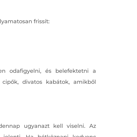
yamatosan frissít:
 odafigyelni, és belefektetni a
cipők, divatos kabátok, amikből
nnap ugyanazt kell viselni. Az
 jelenti. Ha hétköznapi kedvenc