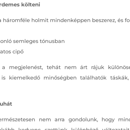
rdemes költeni
 ha háromféle holmit mindenképpen beszerez, és fol
sonló semleges tónusban
atos cipő
 a megjelenést, tehát nem árt rájuk különösen
is kiemelkedő minőségben találhatók táskák, 
ruhát
rmészetesen nem arra gondolunk, hogy minde
ább kedvenc szettünk különböző változatait