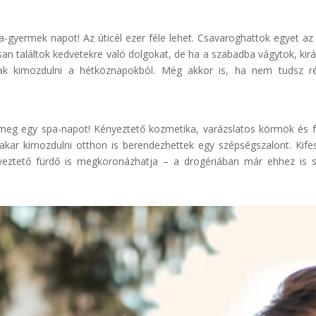
-gyermek napot! Az úticél ezer féle lehet. Csavaroghattok egyet a
san találtok kedvetekre való dolgokat, de ha a szabadba vágytok, kirá
k kimozdulni a hétköznapokból. Még akkor is, ha nem tudsz rés
z meg egy spa-napot! Kényeztető kozmetika, varázslatos körmök és f
kar kimozdulni otthon is berendezhettek egy szépségszalont. Kife
eztető fürdő is megkoronázhatja – a drogériában már ehhez is 