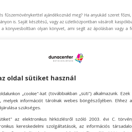
 és fűszernövénykerttel ajándékoznád meg? Ha anyukád szeret főzni, 
kányon is. Saját készítésű, vagy az üzletközpontban vásárolt kaspókb
z a könyvesboltban olyan könyvet, ami segít az ápolásban vagy a f
az oldal sütiket használ
ldalunkon „cookie"-kat (továbbiakban „süti") alkalmazunk. Ezek 
ok, melyek információt tárolnak webes böngészőjében. Ehhez 
ájárulása szükséges.
ütiket" az elektronikus hírközlésről szóló 2003. évi C. törvén
tronikus kereskedelmi szolgáltatások, az információs társadal