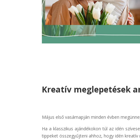
Kreatív meglepetések a
Május első vasárnapján minden évben megünnepelj
Ha a klasszikus ajándékokon túl az idén szíves
tippeket összegyűjteni ahhoz, hogy idén kreatí