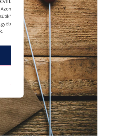
VIII.
. Azon
ütik"
egyéb
k.