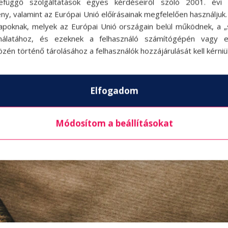
efüggő szolgáltatások egyes kérdéseiről szóló 2001. évi C
ny, valamint az Európai Unió előírásainak megfelelően használjuk
apoknak, melyek az Európai Unió országain belül működnek, a „s
nálatához, és ezeknek a felhasználó számítógépén vagy 
zén történő tárolásához a felhasználók hozzájárulását kell kérniü
Elfogadom
Módosítom a beállításokat