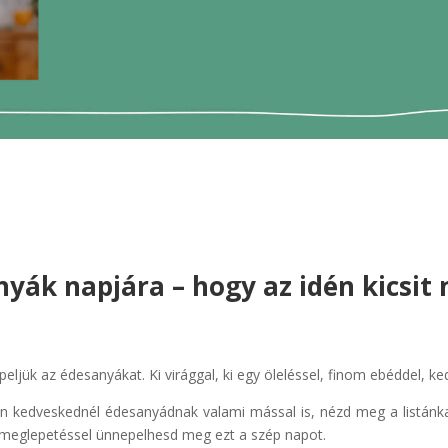
nyák napjára – hogy az idén kicsi
ük az édesanyákat. Ki virággal, ki egy öleléssel, finom ebéddel, ke
en kedveskednél édesanyádnak valami mással is, nézd meg a listánk
v meglepetéssel ünnepelhesd meg ezt a szép napot.