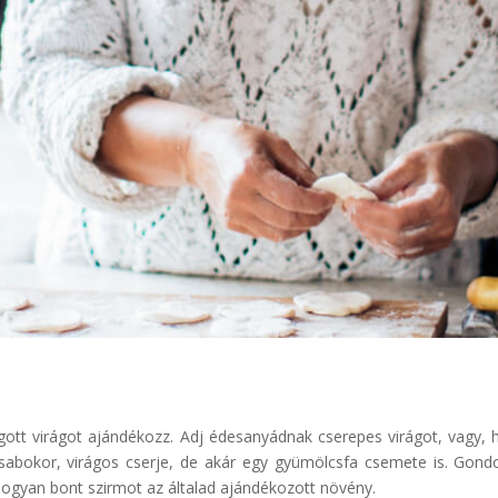
ágott virágot ajándékozz. Adj édesanyádnak cserepes virágot, vagy, 
zsabokor, virágos cserje, de akár egy gyümölcsfa csemete is. Gondo
hogyan bont szirmot az általad ajándékozott növény.