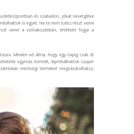
z üzletközpontban és szabadon, jókat nevetgélve
ndulhattok is egyet. Ha te nem tudsz részt venni
zt venni a szórakozásban, értékelni fogja a
rizura. Minden nő álma, hogy egy napig csak őt
sthetitek egymás körmét, kipróbálhattok szuper
számtalan minőségi terméket megvásárolhatsz,