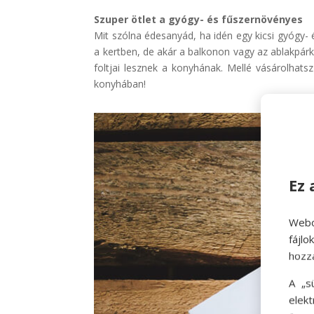
Szuper ötlet a gyógy- és fűszernövényes
Mit szólna édesanyád, ha idén egy kicsi gyógy-
a kertben, de akár a balkonon vagy az ablakpár
foltjai lesznek a konyhának. Mellé vásárolhats
konyhában!
Ez 
Webo
fájl
hozz
A „s
elek