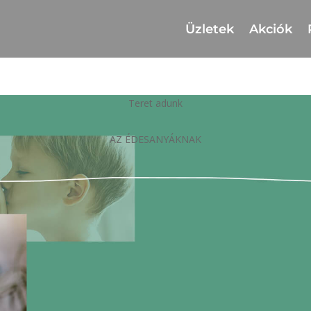
Üzletek
Akciók
Teret adunk
AZ ÉDESANYÁKNAK