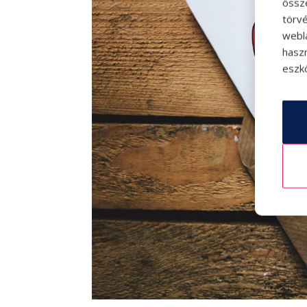
össz
törvé
webl
hasz
eszkö