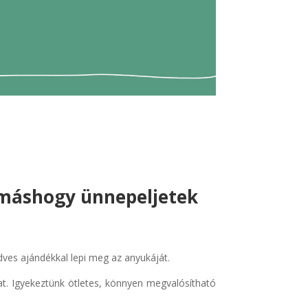
t máshogy ünnepeljetek
dves ajándékkal lepi meg az anyukáját.
at. Igyekeztünk ötletes, könnyen megvalósítható