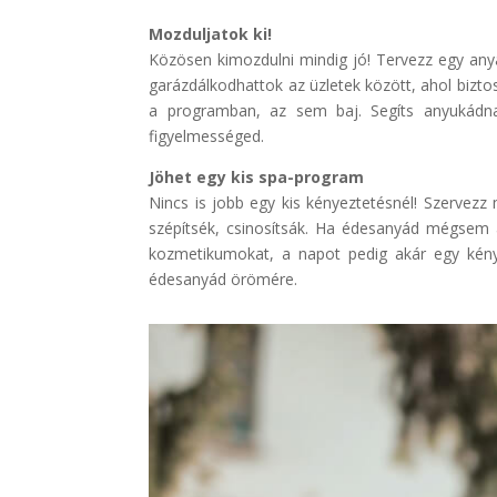
Mozduljatok ki!
Közösen kimozdulni mindig jó! Tervezz egy anya
garázdálkodhattok az üzletek között, ahol bizto
a programban, az sem baj. Segíts anyukádna
figyelmességed.
Jöhet egy kis spa-program
Nincs is jobb egy kis kényeztetésnél! Szervez
szépítsék, csinosítsák. Ha édesanyád mégsem a
kozmetikumokat, a napot pedig akár egy kény
édesanyád örömére.