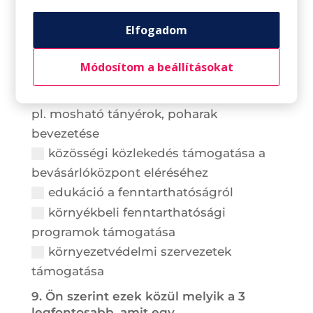
energiatakarékos működés
Elfogadom
környezetbarát takarító- és
tisztítószerek használata
Módosítom a beállításokat
szelektív szemétgyűjtés fejlesztése
hulladékmegelőzés az éttermekben,
pl. mosható tányérok, poharak
bevezetése
közösségi közlekedés támogatása a
bevásárlóközpont eléréséhez
edukáció a fenntarthatóságról
környékbeli fenntarthatósági
programok támogatása
környezetvédelmi szervezetek
támogatása
9. Ön szerint ezek közül melyik a 3
legfontosabb, amit egy