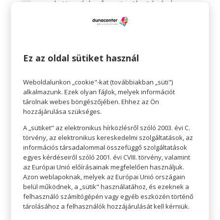
az adott márka fenntarthatósági
törekvései
az adott termék környezetbarát
minősítései
Ez az oldal sütiket használ
7. Mennyire tartja fontosnak, hogy egy
bevásárló központ környezettudatos
Weboldalunkon „cookie"-kat (továbbiakban „süti")
legyen?
alkalmazunk. Ezek olyan fájlok, melyek információt
tárolnak webes böngészőjében. Ehhez az Ön
nagyon
hozzájárulása szükséges.
inkább igen
A „sütiket" az elektronikus hírközlésről szóló 2003. évi C.
inkább nem
törvény, az elektronikus kereskedelmi szolgáltatások, az
egyáltalán nem
információs társadalommal összefüggő szolgáltatások
egyes kérdéseiről szóló 2001. évi CVIII. törvény, valamint
8. Ön szerint mit tehet egy bevásárló
az Európai Unió előírásainak megfelelően használjuk.
központ a környezettudatos
Azon weblapoknak, melyek az Európai Unió országain
működésért?
belül működnek, a „sütik" használatához, és ezeknek a
felhasználó számítógépén vagy egyéb eszközén történő
megújuló energia használata az
tárolásához a felhasználók hozzájárulását kell kérniük.
épületben