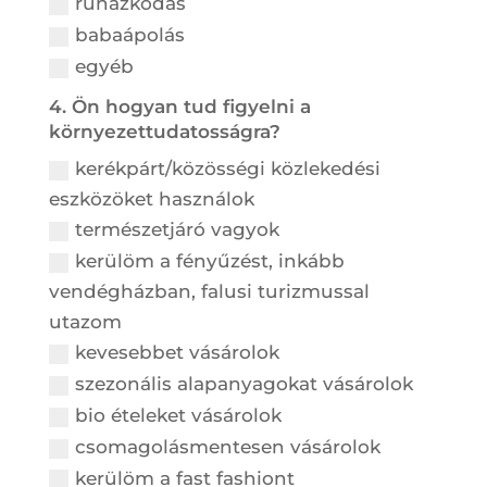
ruházkodás
babaápolás
egyéb
4. Ön hogyan tud figyelni a
környezettudatosságra?
kerékpárt/közösségi közlekedési
eszközöket használok
természetjáró vagyok
kerülöm a fényűzést, inkább
vendégházban, falusi turizmussal
utazom
kevesebbet vásárolok
szezonális alapanyagokat vásárolok
bio ételeket vásárolok
csomagolásmentesen vásárolok
kerülöm a fast fashiont