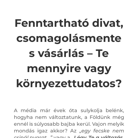
Fenntartható divat,
csomagolásmente
s vásárlás – Te
mennyire vagy
környezettudatos?
A média már évek óta sulykolja belénk,
hogyha nem változtatunk, a Földünk még
ennél is súlyosabb bajba kerül. Vajon melyik
mondás igaz akkor? Az „
egy fecske nem
csinál nyarat…”
vagy a
„
Légy Te a változás,