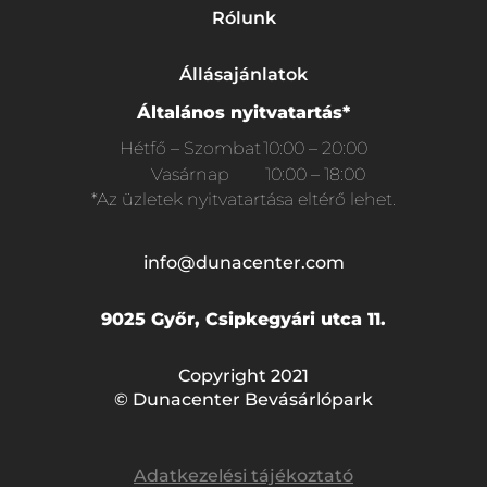
Rólunk
Állásajánlatok
Általános nyitvatartás*
Hétfő – Szombat
10:00 – 20:00
Vasárnap
10:00 – 18:00
*Az üzletek nyitvatartása eltérő lehet.
info@dunacenter.com
9025 Győr, Csipkegyári utca 11.
Copyright 2021
© Dunacenter Bevásárlópark
Adatkezelési tájékoztató