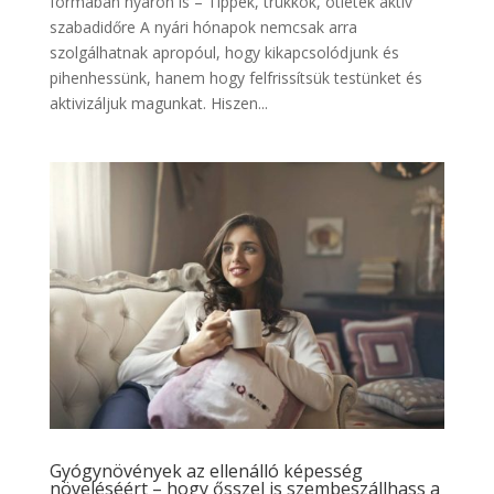
formában nyáron is – Tippek, trükkök, ötletek aktív
szabadidőre A nyári hónapok nemcsak arra
szolgálhatnak apropóul, hogy kikapcsolódjunk és
pihenhessünk, hanem hogy felfrissítsük testünket és
aktivizáljuk magunkat. Hiszen...
Gyógynövények az ellenálló képesség
növeléséért – hogy ősszel is szembeszállhass a