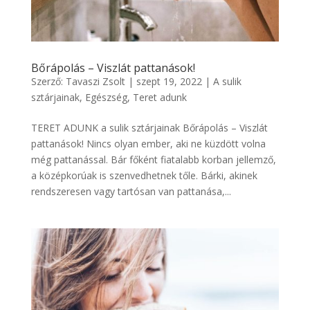
Bőrápolás – Viszlát pattanások!
Szerző:
Tavaszi Zsolt
|
szept 19, 2022
|
A sulik
sztárjainak
,
Egészség
,
Teret adunk
TERET ADUNK a sulik sztárjainak Bőrápolás – Viszlát
pattanások! Nincs olyan ember, aki ne küzdött volna
még pattanással. Bár főként fiatalabb korban jellemző,
a középkorúak is szenvedhetnek tőle. Bárki, akinek
rendszeresen vagy tartósan van pattanása,...