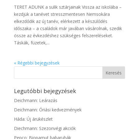
TERET ADUNK a sulik sztárjainak Vissza az iskolába –
kezdjük a tanévet stresszmentesen Nemsokára
elkezdődik az új tanév, elérkezett a készülődés
időszaka – a családok már javában vásárolnak, szedik
össze az évkezdéshez szükséges felszereléseket.
Táskák, füzetek,...
« Régebbi bejegyzések
Legutóbbi bejegyzések
Deichmann: Leárazás
Deichmann: Óriási kedvezmények
Háda: Új árukészlet
Diechmann: Szezonvégi akciók
Pepco: Biopamut babaruhák