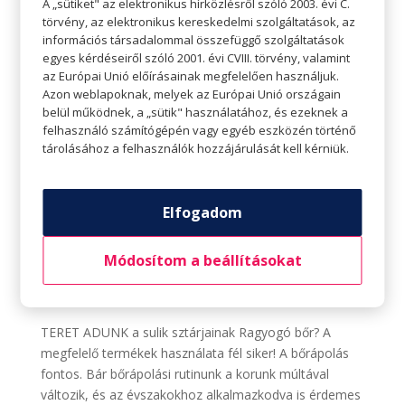
A „sütiket" az elektronikus hírközlésről szóló 2003. évi C.
törvény, az elektronikus kereskedelmi szolgáltatások, az
információs társadalommal összefüggő szolgáltatások
egyes kérdéseiről szóló 2001. évi CVIII. törvény, valamint
az Európai Unió előírásainak megfelelően használjuk.
Azon weblapoknak, melyek az Európai Unió országain
belül működnek, a „sütik" használatához, és ezeknek a
felhasználó számítógépén vagy egyéb eszközén történő
tárolásához a felhasználók hozzájárulását kell kérniük.
Elfogadom
Ragyogó bőr? A megfelelő termékek
használata fél siker!
Módosítom a beállításokat
Szerző:
Tavaszi Zsolt
|
aug 29, 2022
|
A sulik
sztárjainak
,
Egészség
,
Teret adunk
TERET ADUNK a sulik sztárjainak Ragyogó bőr? A
megfelelő termékek használata fél siker! A bőrápolás
fontos. Bár bőrápolási rutinunk a korunk múltával
változik, és az évszakokhoz alkalmazkodva is érdemes