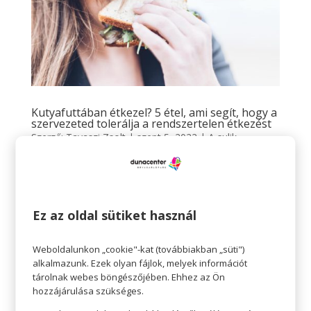
Kutyafuttában étkezel? 5 étel, ami segít, hogy a
szervezeted tolerálja a rendszertelen étkezést
Szerző:
Tavaszi Zsolt
|
szept 5, 2022
|
A sulik
sztárjainak
,
Egészség
,
Gasztró
,
Teret adunk
TERET ADUNK a sulik sztárjainak Kutyafuttában
étkezel? 5 étel, ami segít, hogy a szervezeted tolerálja
Ez az oldal sütiket használ
a rendszertelen étkezést Ahogy a tanév elkezdődik,
hirtelen felgyorsul az élet. A gyerekek még csak-csak
rendszeresen esznek, hiszen a tanintézményekben a
Weboldalunkon „cookie"-kat (továbbiakban „süti")
alkalmazunk. Ezek olyan fájlok, melyek információt
menzán...
tárolnak webes böngészőjében. Ehhez az Ön
hozzájárulása szükséges.