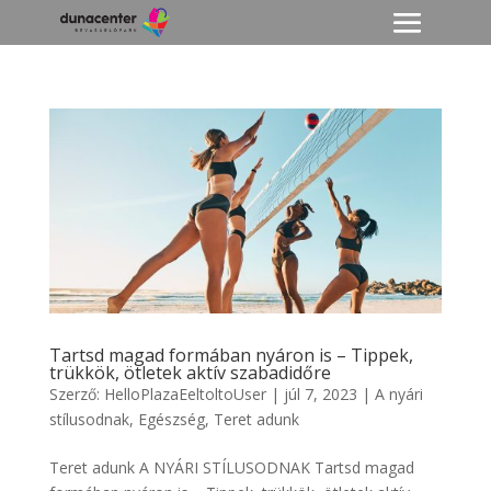
Tartsd magad formában nyáron is – Tippek,
trükkök, ötletek aktív szabadidőre
Szerző:
HelloPlazaEeltoltoUser
|
júl 7, 2023
|
A nyári
stílusodnak
,
Egészség
,
Teret adunk
Teret adunk A NYÁRI STÍLUSODNAK Tartsd magad