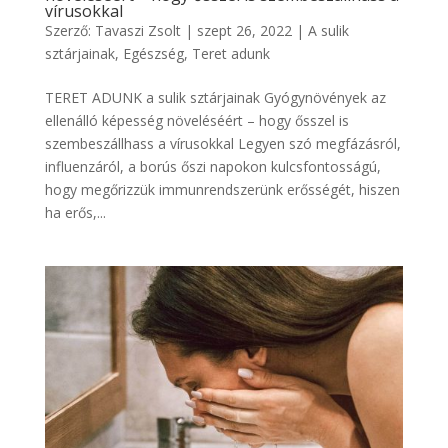
vírusokkal
Szerző:
Tavaszi Zsolt
|
szept 26, 2022
|
A sulik
sztárjainak
,
Egészség
,
Teret adunk
TERET ADUNK a sulik sztárjainak Gyógynövények az
ellenálló képesség növeléséért – hogy ősszel is
szembeszállhass a vírusokkal Legyen szó megfázásról,
influenzáról, a borús őszi napokon kulcsfontosságú,
hogy megőrizzük immunrendszerünk erősségét, hiszen
ha erős,...