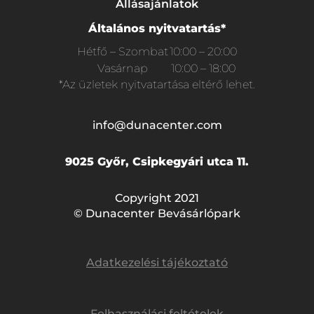
Állásajánlatok
Általános nyitvatartás*
Hétfő – Szombat
10:00 – 20:00
Vasárnap
10:00 – 18:00
*Az üzletek nyitvatartása eltérő lehet.
info@dunacenter.com
9025 Győr, Csipkegyári utca 11.
Copyright 2021
© Dunacenter Bevásárlópark
Adatkezelési tájékoztató
Felhasználási feltételek