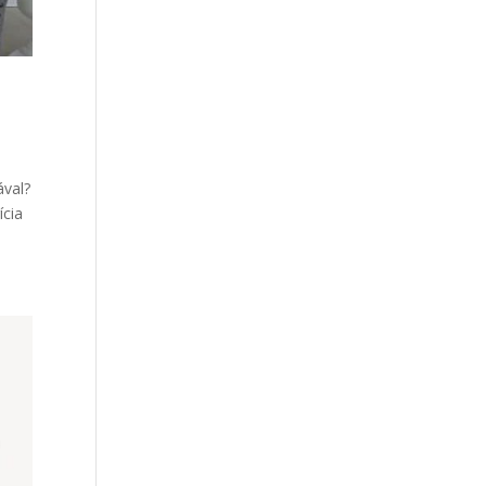
ával?
ícia