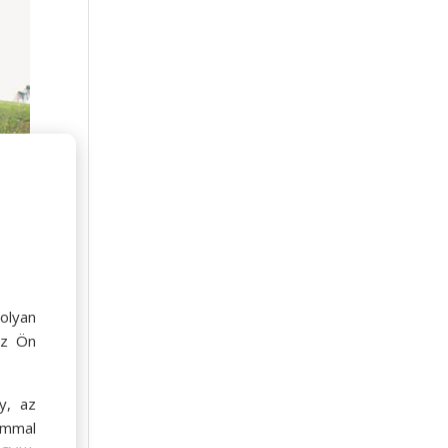
olyan
az Ön
y, az
ommal