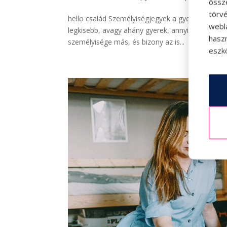
össz
törvé
hello család Személyiségjegyek a gyermek szület
webl
legkisebb, avagy ahány gyerek, annyiféle. Bár s
hasz
személyisége más, és bizony az is...
eszkö