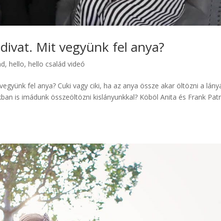
 divat. Mit vegyünk fel anya?
ád
,
hello
,
hello család videó
 vegyünk fel anya? Cuki vagy ciki, ha az anya össze akar öltözni a lány
an is imádunk összeöltözni kislányunkkal? Köböl Anita és Frank Patr