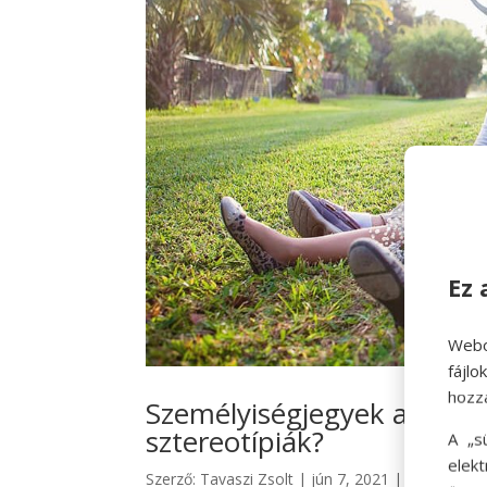
Ez 
Webo
fájl
hozz
Személyiségjegyek a gyerm
sztereotípiák?
A „s
elek
Szerző:
Tavaszi Zsolt
|
jún 7, 2021
|
hello csalá