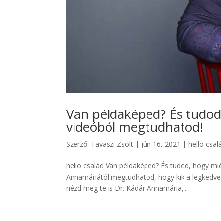
Van példaképed? És tudod,
videóból megtudhatod!
Szerző:
Tavaszi Zsolt
|
jún 16, 2021
|
hello csal
hello család Van példaképed? És tudod, hogy mi
Annamáriától megtudhatod, hogy kik a legkedvelt
nézd meg te is Dr. Kádár Annamária,...