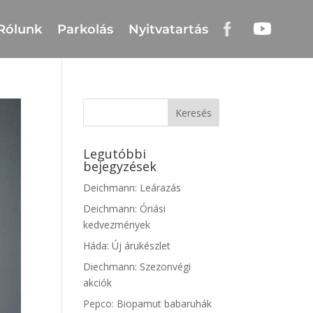
Rólunk
Parkolás
Nyitvatartás
Legutóbbi
bejegyzések
Deichmann: Leárazás
Deichmann: Óriási
kedvezmények
Háda: Új árukészlet
Diechmann: Szezonvégi
akciók
Pepco: Biopamut babaruhák