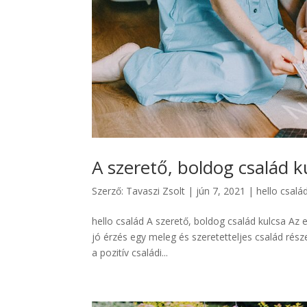
A szerető, boldog család k
Szerző:
Tavaszi Zsolt
|
jún 7, 2021
|
hello csalá
hello család A szerető, boldog család kulcsa Az
jó érzés egy meleg és szeretetteljes család rés
a pozitív családi...