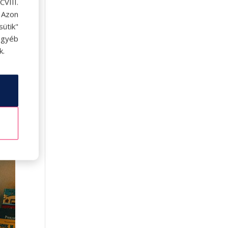
VIII.
. Azon
a
ütik"
egyéb
k.