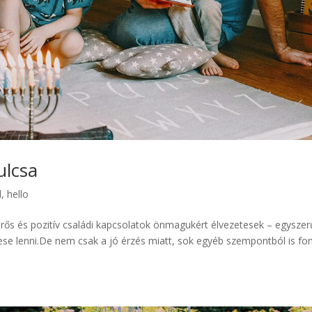
ulcsa
d
,
hello
 erős és pozitív családi kapcsolatok önmagukért élvezetesek – egysze
zese lenni.De nem csak a jó érzés miatt, sok egyéb szempontból is fo