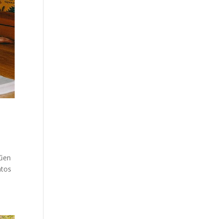
rűen
ntos