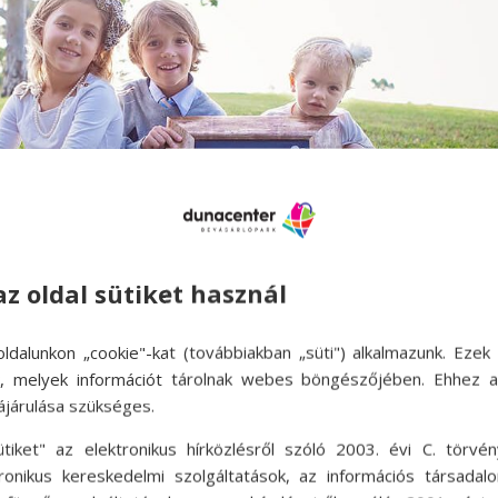
az oldal sütiket használ
ldalunkon „cookie"-kat (továbbiakban „süti") alkalmazunk. Ezek 
ok, melyek információt tárolnak webes böngészőjében. Ehhez 
ájárulása szükséges.
ek születése szerint Vajon igazak a
ütiket" az elektronikus hírközlésről szóló 2003. évi C. törvén
tronikus kereskedelmi szolgáltatások, az információs társadal
d
,
hello