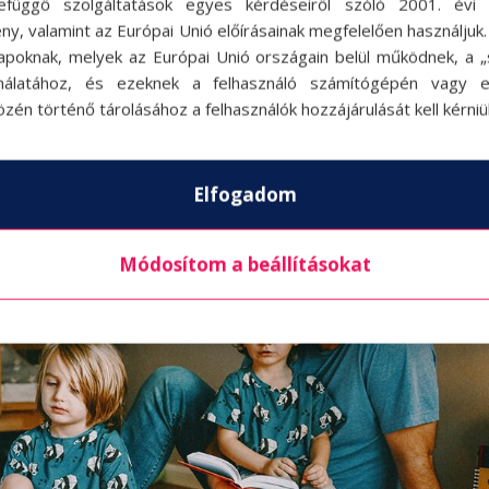
efüggő szolgáltatások egyes kérdéseiről szóló 2001. évi C
ny, valamint az Európai Unió előírásainak megfelelően használjuk
ése szerint Vajon igazak a sztereotípiák? A nagy, a középső, na meg 
apoknak, melyek az Európai Unió országain belül működnek, a „s
zülőként igyekszünk egyformán viszonyulni hozzájuk, minden gyerek
nálatához, és ezeknek a felhasználó számítógépén vagy 
zén történő tárolásához a felhasználók hozzájárulását kell kérniü
Elfogadom
Módosítom a beállításokat