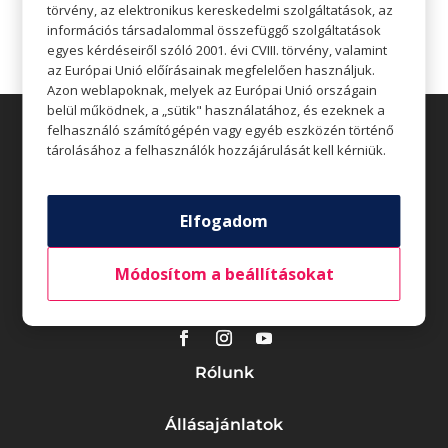
törvény, az elektronikus kereskedelmi szolgáltatások, az
Legutóbbi hozzászólások
információs társadalommal összefüggő szolgáltatások
egyes kérdéseiről szóló 2001. évi CVIII. törvény, valamint
az Európai Unió előírásainak megfelelően használjuk.
Azon weblapoknak, melyek az Európai Unió országain
belül működnek, a „sütik" használatához, és ezeknek a
felhasználó számítógépén vagy egyéb eszközén történő
tárolásához a felhasználók hozzájárulását kell kérniük.
Elfogadom
Üzletek
Akciók
Módosítom a beállításokat
Aktualitások
Rólunk
Állásajánlatok