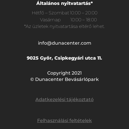
Általános nyitvatartás*
Hétfő – Szombat
10:00 – 20:00
Vasárnap
10:00 – 18:00
*Az üzletek nyitvatartása eltérő lehet.
info@dunacenter.com
9025 Győr, Csipkegyári utca 11.
Copyright 2021
© Dunacenter Bevásárlópark
Adatkezelési tájékoztató
Felhasználási feltételek