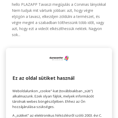
hello PLAZAPP Tavaszi megújulás a Corvinas lányokkal
Nem tudjuk mit vártunk jobban: azt, hogy végre
eljöjjön a tavasz, elkezdjen zöldülni a természet, és
végre megint a szabadban tölthessünk több időt, vagy
azt, hogy ezt a videót elkészíthessük nektek. Nagyon
sok...
Legutóbbi bejegyzések
Ez az oldal sütiket használ
Deichmann: Leárazás
Deichmann: Óriási kedvezmények
Weboldalunkon „cookie"-kat (továbbiakban „süti")
Háda: Új árukészlet
alkalmazunk. Ezek olyan fájlok, melyek információt
Diechmann: Szezonvégi akciók
tárolnak webes böngészőjében. Ehhez az Ön
hozzájárulása szükséges.
Pepco: Biopamut babaruhák
A „sütiket" az elektronikus hírközlésről szóló 2003. évi C.