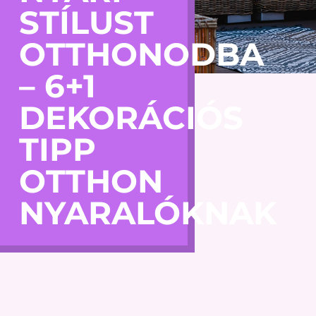
STÍLUST
OTTHONODBA
– 6+1
DEKORÁCIÓS
TIPP
OTTHON
NYARALÓKNAK