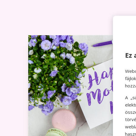
Ez 
Webo
fájl
hozz
A „s
elek
össz
törvé
webl
hasz