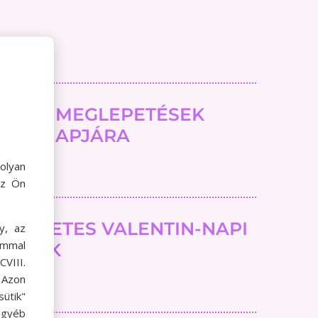
EATÍV MEGLEPETÉSEK
YÁK NAPJÁRA
olyan
az Ön
TÖKÉLETES VALENTIN-NAPI
y, az
ommal
ÁNDÉK
VIII.
. Azon
ütik"
egyéb