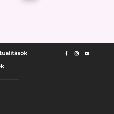
tualitások
ok