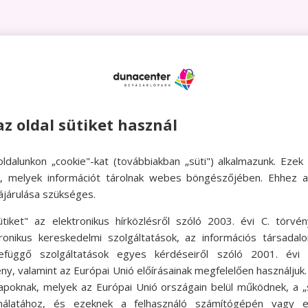
KR
az oldal sütiket használ
AN
ldalunkon „cookie"-kat (továbbiakban „süti") alkalmazunk. Ezek 
ok, melyek információt tárolnak webes böngészőjében. Ehhez 
ájárulása szükséges.
A 
ütiket" az elektronikus hírközlésről szóló 2003. évi C. törvén
tronikus kereskedelmi szolgáltatások, az információs társadal
AJ
efüggő szolgáltatások egyes kérdéseiről szóló 2001. évi C
ny, valamint az Európai Unió előírásainak megfelelően használjuk
apoknak, melyek az Európai Unió országain belül működnek, a „s
nálatához, és ezeknek a felhasználó számítógépén vagy 