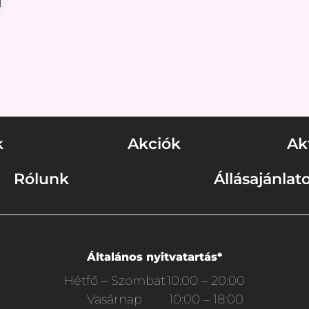
k
Akciók
Ak
Rólunk
Állásajánlat
Általános nyitvatartás*
Hétfő – Szombat
10:00 – 20:00
Vasárnap
10:00 – 18:00