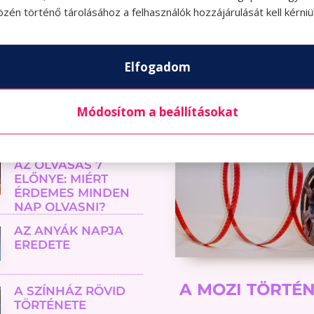
zén történő tárolásához a felhasználók hozzájárulását kell kérniü
A 
AJ
YÁD BIZTOSAN
ME
Elfogadom
Módosítom a beállításokat
AZ OLVASÁS 7
ELŐNYE: MIÉRT
ÉRDEMES MINDEN
NAP OLVASNI?
AZ ANYÁK NAPJA
EREDETE
A MOZI TÖRTÉ
A SZÍNHÁZ RÖVID
TÖRTÉNETE