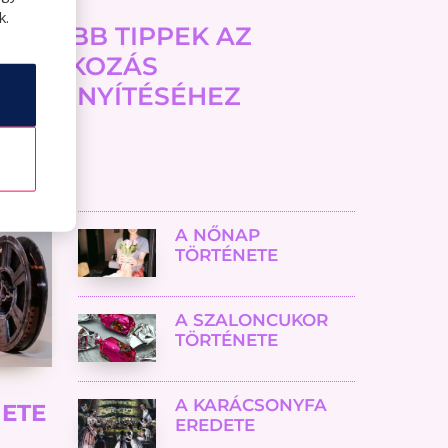
k.
LEGJOBB TIPPEK AZ
ÁNDÉKOZÁS
GKÖNNYÍTÉSÉHEZ
A NŐNAP
TÖRTÉNETE
A SZALONCUKOR
TÖRTÉNETE
A KARÁCSONYFA
NETE
EREDETE